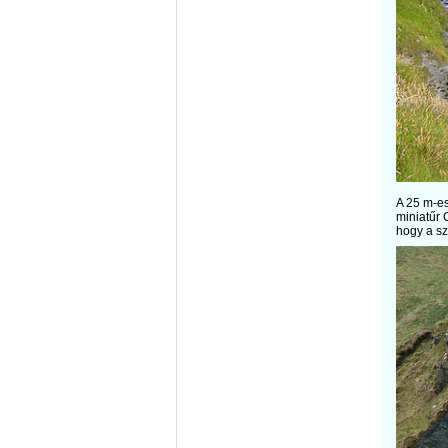
A 25 m-es
miniatűr C
hogy a sz