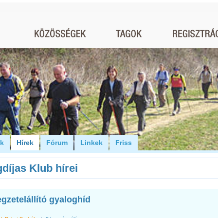
ók
Hírek
Fórum
Linkek
Friss
díjas Klub hírei
egzetelállító gyaloghíd