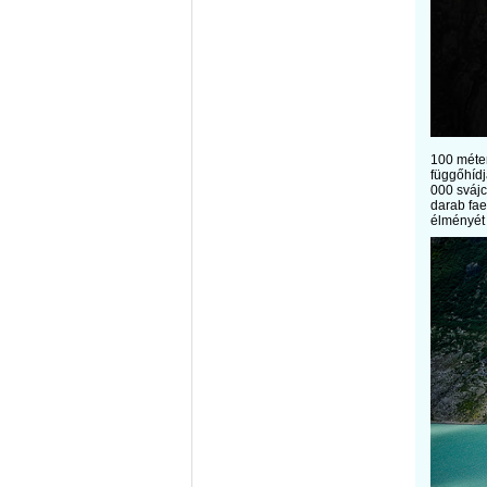
100 méter
függőhídj
000 svájc
darab fae
élményét 