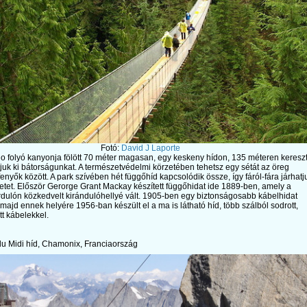
Fotó:
David J Laporte
o folyó kanyonja fölött 70 méter magasan, egy keskeny hídon, 135 méteren kereszt
juk ki bátorságunkat. A természetvédelmi körzetében tehetsz egy sétát az öreg
enyők között. A park szívében hét függőhíd kapcsolódik össze, így fáról-fára járhatj
letet. Először Gerorge Grant Mackay készített függőhidat ide 1889-ben, amely a
dulón közkedvelt kirándulóhellyé vált. 1905-ben egy biztonságosabb kábelhidat
, majd ennek helyére 1956-ban készült el a ma is látható híd, több szálból sodrott,
tt kábelekkel.
du Midi híd, Chamonix, Franciaország