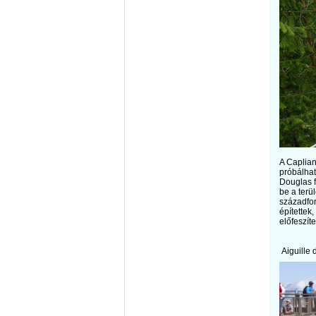
A Caplian
próbálhat
Douglas f
be a terü
századfor
építettek
előfeszíte
Aiguille 