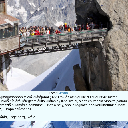
Fotó:
GiÃ¥m
gmagasabban fekvő kilátójából (3778 m) és az Aiguille du Midi 3842 méter
kvő hídjáról lélegzetelállító kilátás nyílik a svájci, olasz és francia Alpokra, valami
resztő pillantás a semmibe. Ez az a hely, ahol a legközelebb kerülhetünk a Mont
z, Európa csúcsához.
ggőhíd, Engelberg, Svájc