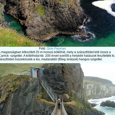
Fotó:
Qole Pejorian
 magasságban kifeszített 20 m hosszú kötélhíd, mely a szárazföldet köti össze a
arrick -szigettel. A kötélhidat kb. 200 évvel ezelőtt a helybéli halászok feszítették ki,
árazföldet összekössék a kis, madaraktól (főleg sirályok) hangos szigettel.