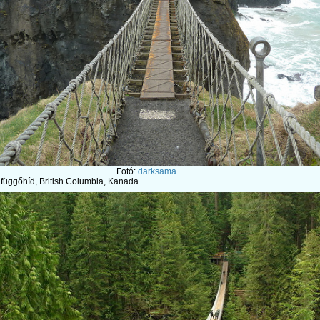
Fotó:
darksama
függőhíd, British Columbia, Kanada