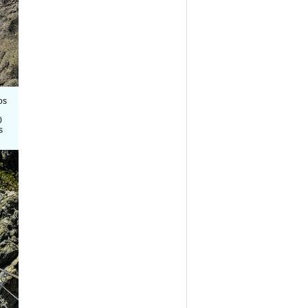
os
0
s