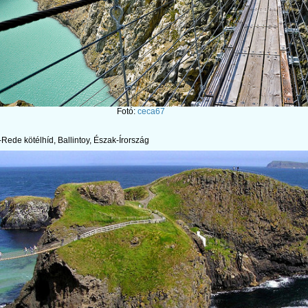
Fotó:
ceca67
-Rede kötélhíd, Ballintoy, Észak-Írország