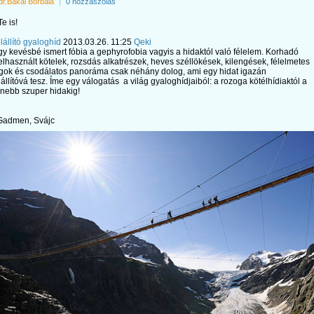
dr.Bakai Borbála
|
0 hozzászólás
e is!
lállító gyaloghíd
2013.03.26. 11:25
Qeki
gy kevésbé ismert fóbia a gephyrofobia vagyis a hidaktól való félelem. Korhadó
 elhasznált kötelek, rozsdás alkatrészek, heves széllökések, kilengések, félelmetes
ok és csodálatos panoráma csak néhány dolog, ami egy hidat igazán
lállítóvá tesz. Íme egy válogatás a világ gyaloghídjaiból: a rozoga kötélhídiaktól a
nebb szuper hidakig!
, Gadmen, Svájc