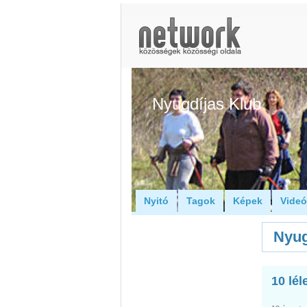
Nyugdíjas Klub
Nyitó
Tagok
Képek
Vide
Nyug
10 lél