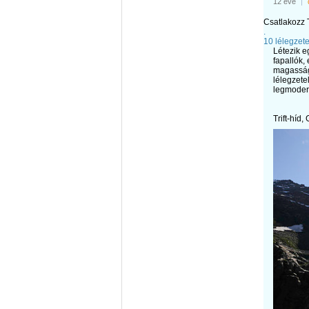
12 éve
|
Csatlakozz T
.
10 lélegzete
Létezik e
fapallók,
magasság
lélegzete
legmoder
Trift-híd