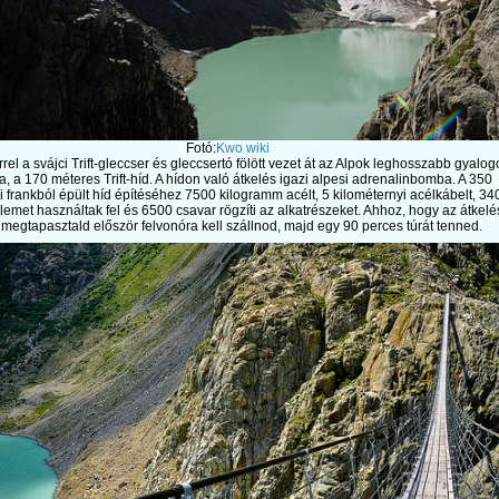
Fotó:
Kwo wiki
rel a svájci Trift-gleccser és gleccsertó fölött vezet át az Alpok leghosszabb gyalog
a, a 170 méteres Trift-híd. A hídon való átkelés igazi alpesi adrenalinbomba. A 350
i frankból épült híd építéséhez 7500 kilogramm acélt, 5 kilométernyi acélkábelt, 34
lemet használtak fel és 6500 csavar rögzíti az alkatrészeket. Ahhoz, hogy az átkelé
megtapasztald először felvonóra kell szállnod, majd egy 90 perces túrát tenned.