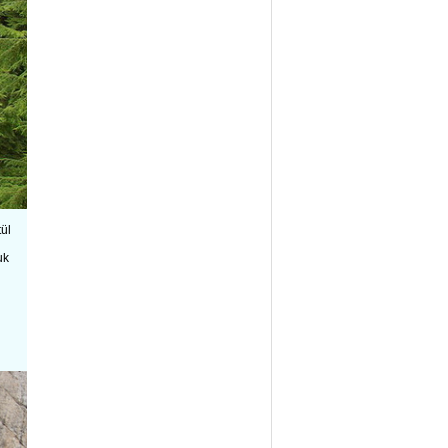
ül
uk