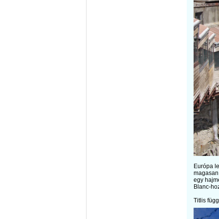
Európa le
magasan fe
egy hajme
Blanc-ho
Titlis fü