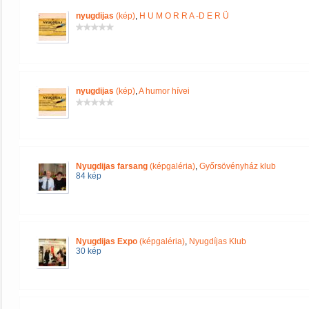
nyugdijas
(kép)
,
H U M O R R A -D E R Ü
nyugdijas
(kép)
,
A humor hívei
Nyugdijas farsang
(képgaléria)
,
Győrsövényház klub
84 kép
Nyugdijas Expo
(képgaléria)
,
Nyugdíjas Klub
30 kép