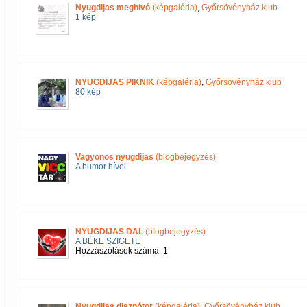
Nyugdijas meghivó
(képgaléria)
,
Győrsövényház klub
1 kép
NYUGDIJAS PIKNIK
(képgaléria)
,
Győrsövényház klub
80 kép
Vagyonos nyugdijas
(blogbejegyzés)
A humor hívei
NYUGDIJAS DAL
(blogbejegyzés)
A BÉKE SZIGETE
Hozzászólások száma: 1
Nyugdijas disznótor
(képgaléria)
,
Győrsövényház klub