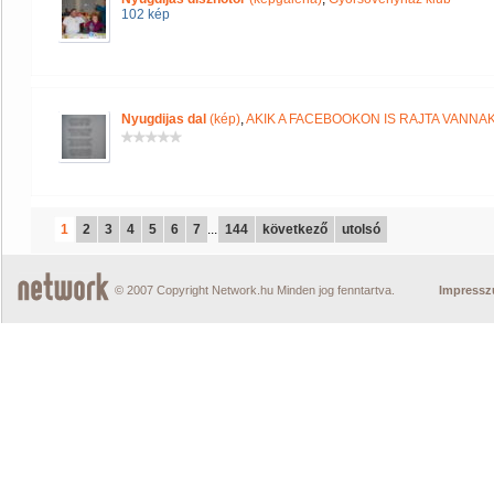
102 kép
Nyugdijas dal
(kép)
,
AKIK A FACEBOOKON IS RAJTA VANNA
1
2
3
4
5
6
7
...
144
következő
utolsó
© 2007 Copyright Network.hu Minden jog fenntartva.
Impress