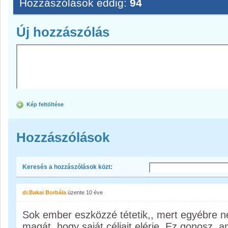
Hozzászólások eddig:
94
Új hozzászólás
Kép feltöltése
Hozzászólások
Keresés a hozzászólások közt:
dr.Bakai Borbála
üzente
10 éve
Sok ember eszközzé tétetik,, mert egyébre n
magát, hogy saját céljait elérje. Ez gonosz,