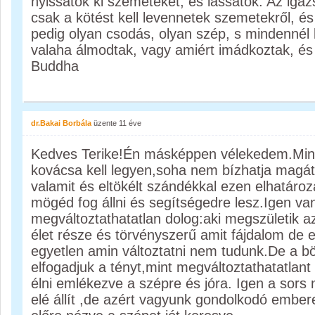
nyissátok ki szemeteket, és lássatok. Az igaz
csak a kötést kell levennetek szemetekről, és
pedig olyan csodás, olyan szép, s mindennél
valaha álmodtak, vagy amiért imádkoztak, és 
Buddha
dr.Bakai Borbála
üzente
11 éve
Kedves Terike!Én másképpen vélekedem.Min
kovácsa kell legyen,soha nem bízhatja magát 
valamit és eltökélt szándékkal ezen elhatározá
mögéd fog állni és segítségedre lesz.Igen va
megváltoztathatatlan dolog:aki megszületik 
élet része és törvényszerű amit fájdalom de e
egyetlen amin változtatni nem tudunk.De a böl
elfogadjuk a tényt,mint megváltoztathatatlan
élni emlékezve a szépre és jóra. Igen a sors
elé állít ,de azért vagyunk gondolkodó ember