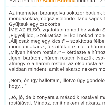
Ezt a témát
dr.Bakai Borbála
indította
12 
Az interneten barangolva sokszor botlunk 
mondásokba,megszívlelendő ,tanulságos t
Gyűjtsük egy csokorba!
ÍME AZ ELSŐ:Izgatottan rontott be valaki 
„Figyelj ide, Szókratész! El kell neked m
„Állj csak meg egy kicsit” – szakította félb
mondani akarsz, átszitáltad-e már a három
„Milyen három rostán?” – kérdezte a hírho
„Igen, barátom, három rostán! Nézzük csak
átmegy-e a három rostán: az első rosta az
valóban mindent, amit el akarsz nekem mo
„Nem, én így hallottam, illetve úgy gondol
hogy…”
„Jó, jó, de bizonyára a második rostával 
rostájával. Mindaz, amit nekem el akarsz 