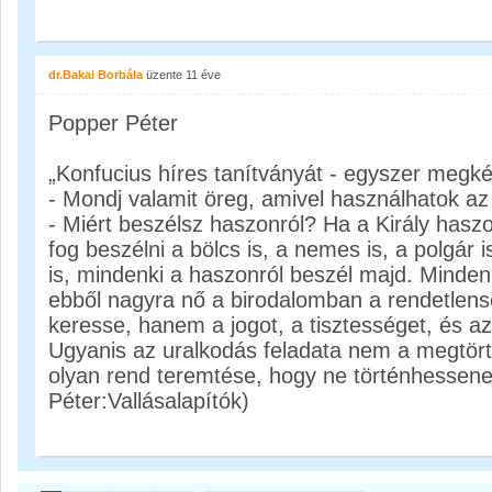
dr.Bakai Borbála
üzente
11 éve
Popper Péter
„Konfucius híres tanítványát - egyszer megk
- Mondj valamit öreg, amivel használhatok a
- Miért beszélsz haszonról? Ha a Király haszo
fog beszélni a bölcs is, a nemes is, a polgár 
is, mindenki a haszonról beszél majd. Minden
ebből nagyra nő a birodalomban a rendetlensé
keresse, hanem a jogot, a tisztességet, és az
Ugyanis az uralkodás feladata nem a megtört
olyan rend teremtése, hogy ne történhessene
Péter:Vallásalapítók)