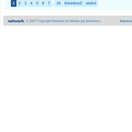
1
2
3
4
5
6
7
...
10
következő
utolsó
© 2007 Copyright Network.hu Minden jog fenntartva.
Impres