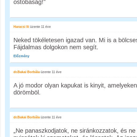
ostobaság!"
Haracsi Ili
üzente
11 éve
Neked tökéletesen igazad van. Mi is a bölcse
Fájdalmas dolgokon nem segít.
Előzmény
dr.Bakai Borbála
üzente
11 éve
A jó modor olyan kapukat is kinyit, amelyeken
dörömböl.
dr.Bakai Borbála
üzente
11 éve
„Ne panaszkodjatok, ne siránkozzatok, és n