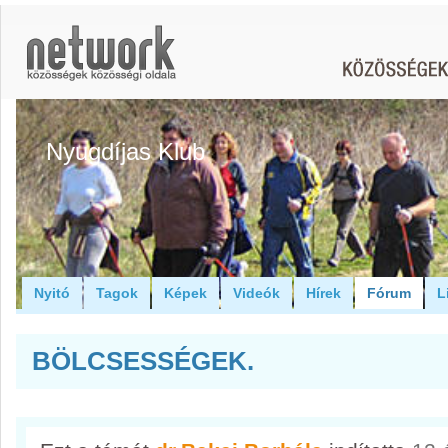
Nyugdíjas Klub
Nyitó
Tagok
Képek
Videók
Hírek
Fórum
L
BÖLCSESSÉGEK.