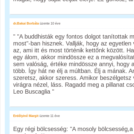
dr.Bakai Borbála
üzente
10 éve
" "A buddhisták egy fontos dolgot tanítottak 
most"-ban hisznek. Vallják, hogy az egyetlen 
az, ami itt és most történik kettőnk között. 
egy álom, akkor mindössze ez a megvalósíta
sem valóság, értéke mindössze annyi, hogy a
több. Így hát ne élj a múltban. Élj a mának. A
szeretsz, akkor szeress. Amikor beszélgetsz v
virágra nézel, láss. Ragadd meg a pillanat cso
Leo Buscaglia "
Erdélyiné Margit
üzente
11 éve
Egy régi bölcsesség: "A mosoly bölcsesség,a