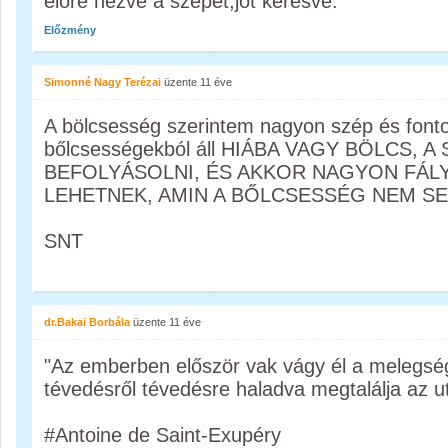
előre nézve a szépet,jót keresve.
Előzmény
Simonné Nagy Terézai
üzente
11 éve
A bölcsesség szerintem nagyon szép és fonto
bőlcsességekból áll HIÁBA VAGY BÖLCS,
BEFOLYÁSOLNI, ÉS AKKOR NAGYON FÁL
LEHETNEK, AMIN A BŐLCSESSÉG NEM S
SNT
dr.Bakai Borbála
üzente
11 éve
"Az emberben először vak vágy él a melegsé
tévedésről tévedésre haladva megtalálja az ut
‪#‎Antoine‬ de Saint-Exupéry