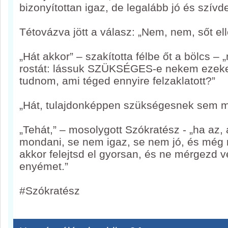
bizonyítottan igaz, de legalább jó és szívd
Tétovázva jött a válasz: „Nem, nem, sőt e
„Hát akkor” – szakította félbe őt a bölcs 
rostát: lássuk SZÜKSÉGES-e nekem ezeke
tudnom, ami téged ennyire felzaklatott?”
„Hát, tulajdonképpen szükségesnek sem 
„Tehát,” – mosolygott Szókratész - „ha az,
mondani, se nem igaz, se nem jó, és még 
akkor felejtsd el gyorsan, és ne mérgezd v
enyémet.”
#Szókratész