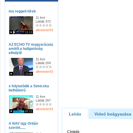
ma reggeli hírek
11 éve
Látták:372
altmeister63
11:13
AZ ECHO TV magyarázata
amitől a hallgatóság
elhülyűl
11 éve
Látták:204
altmeister63
23:06
s folytatódik a Simicska
belháború
11 éve
Látták:267
altmeister63
01:12
Leírás
Videó beágyazása
A NAV ügy Orbán
szerint......
Címkék: