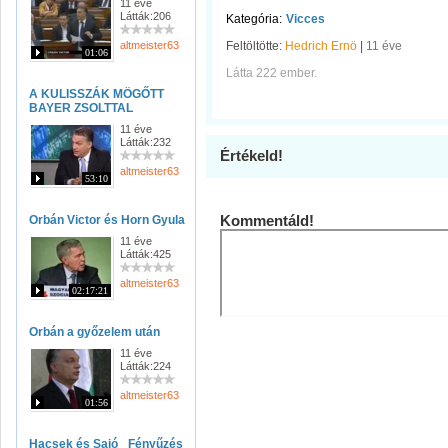
11 éve
Látták:206
Kategória:
Vicces
altmeister63
Feltöltötte:
Hedrich Ernö
|
11 éve
01:06
Látta 222 ember.
A KULISSZÁK MÖGŐTT
BAYER ZSOLTTAL
11 éve
Látták:232
Értékeld!
altmeister63
53:10
Kommentáld!
Orbán Victor és Horn Gyula
11 éve
Látták:425
altmeister63
02:17:21
Orbán a győzelem után
11 éve
Látták:224
altmeister63
01:56
Hacsek és Sajó_ Fényűzés