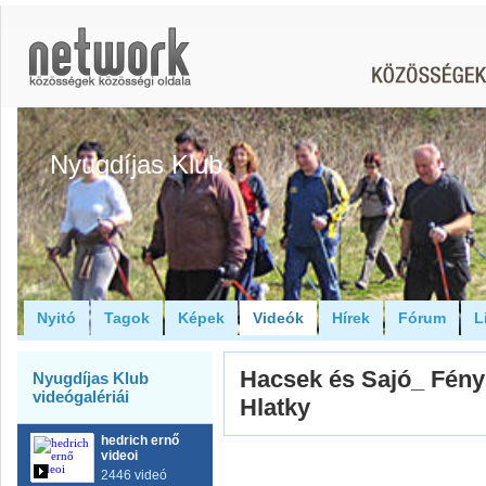
Nyugdíjas Klub
Nyitó
Tagok
Képek
Videók
Hírek
Fórum
L
Hacsek és Sajó_ Fény
Nyugdíjas Klub
videógalériái
Hlatky
hedrich ernő
videoi
2446 videó