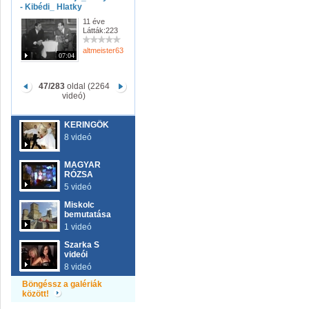
- Kibédi_ Hlatky
11 éve
Látták:223
altmeister63
07:04
47/283
oldal (2264
videó)
KERINGŐK
8 videó
MAGYAR
RÓZSA
5 videó
Miskolc
bemutatása
1 videó
Szarka S
videói
8 videó
Böngéssz a galériák
között!