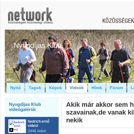
Nyugdíjas Klub
Nyitó
Tagok
Képek
Videók
Hírek
Fórum
L
Akik már akkor sem h
Nyugdíjas Klub
videógalériái
szavainak,de vanak k
nekik
hedrich ernő
videoi
2446 videó