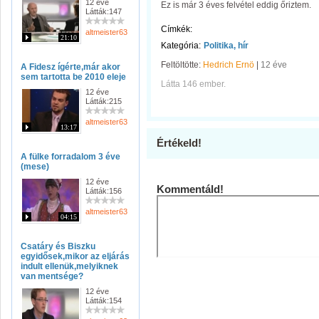
12 éve
Ez is már 3 éves felvétel eddig őriztem.
Látták:147
Címkék:
altmeister63
21:10
Kategória:
Politika, hír
Feltöltötte:
Hedrich Ernö
|
12 éve
A Fidesz ígérte,már akor
sem tartotta be 2010 eleje
Látta 146 ember.
12 éve
Látták:215
altmeister63
13:17
Értékeld!
A fülke forradalom 3 éve
(mese)
12 éve
Kommentáld!
Látták:156
altmeister63
04:15
Csatáry és Biszku
egyidősek,mikor az eljárás
indult ellenük,melyiknek
van mentsége?
12 éve
Látták:154