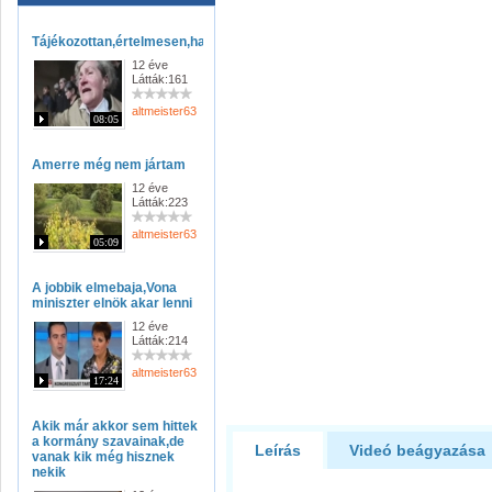
Tájékozottan,értelmesen,hazugságok,nélkűl
12 éve
Látták:161
altmeister63
08:05
Amerre még nem jártam
12 éve
Látták:223
altmeister63
05:09
A jobbik elmebaja,Vona
miniszter elnök akar lenni
12 éve
Látták:214
altmeister63
17:24
Akik már akkor sem hittek
a kormány szavainak,de
Leírás
Videó beágyazása
vanak kik még hisznek
nekik