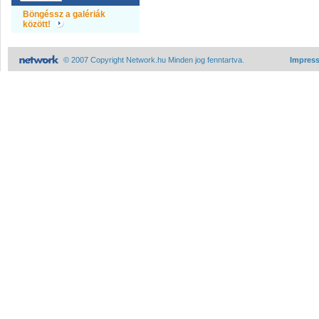
Böngéssz a galériák
között!
© 2007 Copyright Network.hu Minden jog fenntartva.
Impres