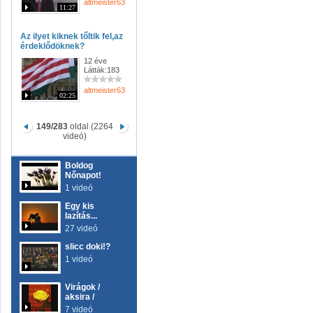
altmeister63
11:27
Az ilyet kiknek tőltik fel,az
érdeklődöknek?
12 éve
Látták:183
altmeister63
02:25
149/283
oldal (2264
videó)
Boldog
Nőnapot!
1 videó
Egy kis
lazítás...
27 videó
slicc doki!?
1 videó
Virágok /
aksira /
7 videó