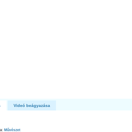
űl
s
Videó beágyazása
a:
Művészet