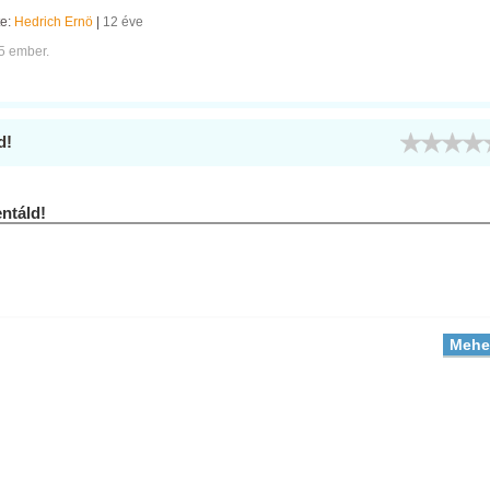
te:
Hedrich Ernö
|
12 éve
5 ember.
d!
táld!