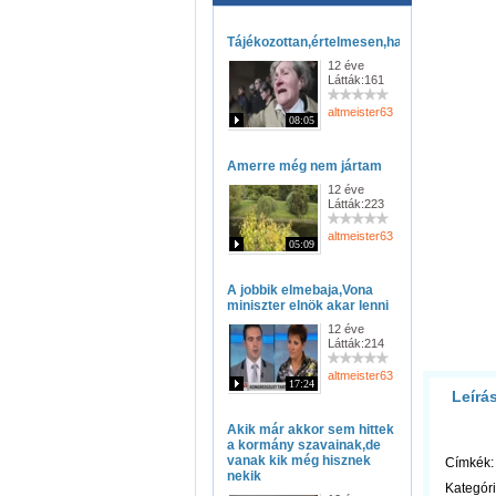
Tájékozottan,értelmesen,hazugságok,nélk
12 éve
Látták:161
altmeister63
08:05
Amerre még nem jártam
12 éve
Látták:223
altmeister63
05:09
A jobbik elmebaja,Vona
miniszter elnök akar lenni
12 éve
Látták:214
altmeister63
17:24
Leírá
Akik már akkor sem hittek
a kormány szavainak,de
vanak kik még hisznek
Címkék:
nekik
Kategóri