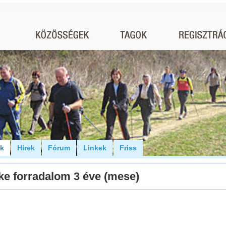
ók
Hírek
Fórum
Linkek
Friss
lke forradalom 3 éve (mese)