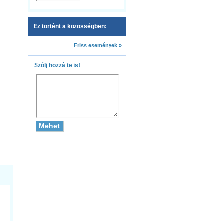
Ez történt a közösségben:
Friss események »
Szólj hozzá te is!