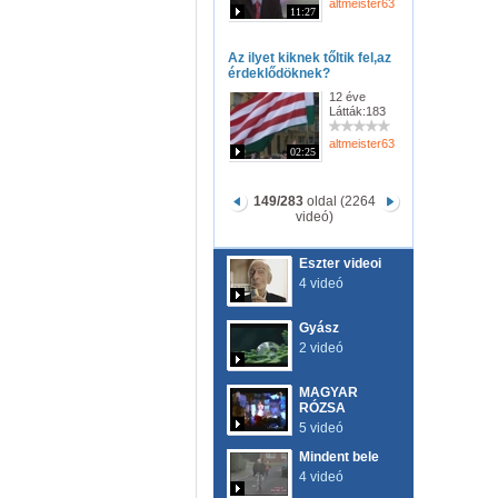
altmeister63
11:27
Az ilyet kiknek tőltik fel,az
érdeklődöknek?
12 éve
Látták:183
altmeister63
02:25
149/283
oldal (2264
videó)
Eszter videoi
4 videó
Gyász
2 videó
MAGYAR
RÓZSA
5 videó
Mindent bele
4 videó