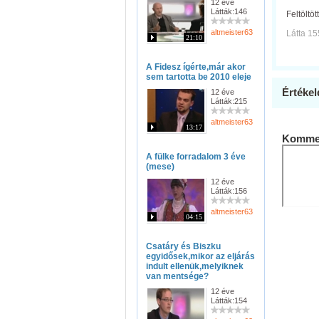
12 éve
Látták:146
Feltöltöt
altmeister63
Látta 15
21:10
A Fidesz ígérte,már akor
sem tartotta be 2010 eleje
Értékel
12 éve
Látták:215
altmeister63
13:17
Kommen
A fülke forradalom 3 éve
(mese)
12 éve
Látták:156
altmeister63
04:15
Csatáry és Biszku
egyidősek,mikor az eljárás
indult ellenük,melyiknek
van mentsége?
12 éve
Látták:154