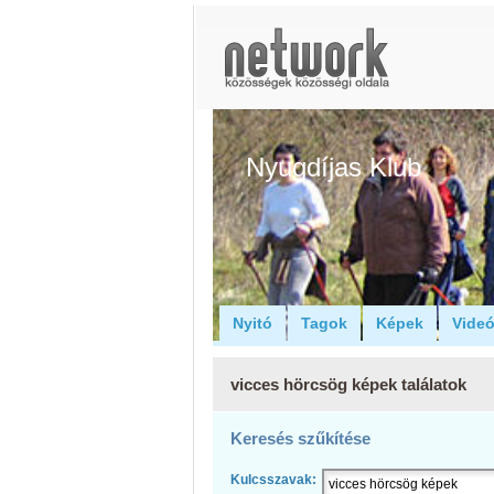
Nyugdíjas Klub
Nyitó
Tagok
Képek
Vide
vicces hörcsög képek találatok
Keresés szűkítése
Kulcsszavak: