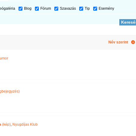
eógaléria
Blog
Fórum
Szavazás
Tip
Esemény
Név szerint
umor
gbejegyzés)
a
(kép)
,
Nyugdíjas Klub