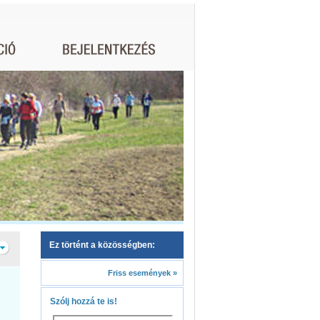
Ez történt a közösségben:
Friss események »
Szólj hozzá te is!