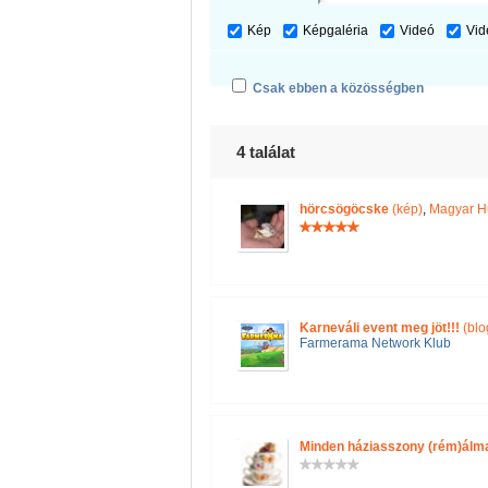
Kép
Képgaléria
Videó
Vid
Csak ebben a közösségben
4 találat
hörcsögöcske
(kép)
,
Magyar H
Karneváli event meg jöt!!!
(blo
Farmerama Network Klub
Minden háziasszony (rém)álm