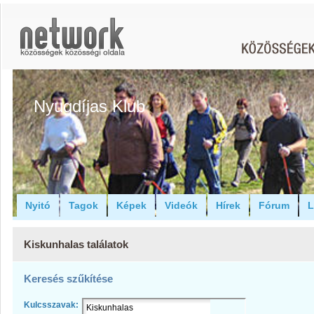
Nyugdíjas Klub
Nyitó
Tagok
Képek
Videók
Hírek
Fórum
L
Kiskunhalas találatok
Keresés szűkítése
Kulcsszavak: