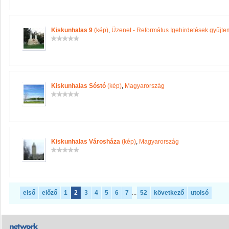
Kiskunhalas 9
(kép)
,
Üzenet - Református Igehirdetések gyűjt
Kiskunhalas Sóstó
(kép)
,
Magyarország
Kiskunhalas Városháza
(kép)
,
Magyarország
első
előző
1
2
3
4
5
6
7
...
52
következő
utolsó