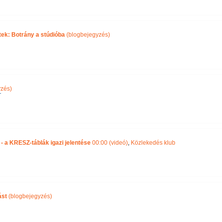
tek: Botrány a stúdióba
(blogbejegyzés)
zés)
T
- a KRESZ-táblák igazi jelentése
00:00 (videó)
,
Közlekedés klub
ást
(blogbejegyzés)