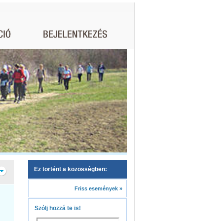
Ez történt a közösségben:
Friss események »
Szólj hozzá te is!