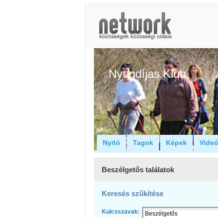
Nyugdíjas Klub
Nyitó
Tagok
Képek
Vide
Beszélgetős találatok
Keresés szűkítése
Kulcsszavak: