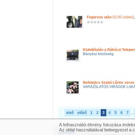
Fogorvos után
02:00 (videó)
Klubdélután a Rákóczi Telepen
Bányász közösség
Nefelejtcs Szabó Lőrinc verse
VARÁZSLATOS VIRÁGOK LAK
első
előző
1
2
3
4
5
6
7
...
A felhasználói élmény fokozása érdeké
Az oldal használatával beleegyezel a 