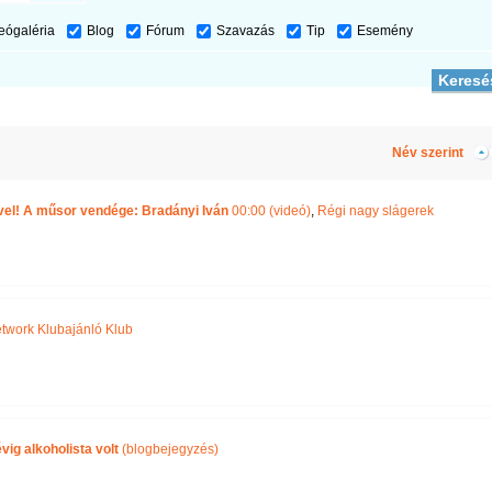
eógaléria
Blog
Fórum
Szavazás
Tip
Esemény
Név szerint
yvel! A műsor vendége: Bradányi Iván
00:00 (videó)
,
Régi nagy slágerek
twork Klubajánló Klub
vig alkoholista volt
(blogbejegyzés)