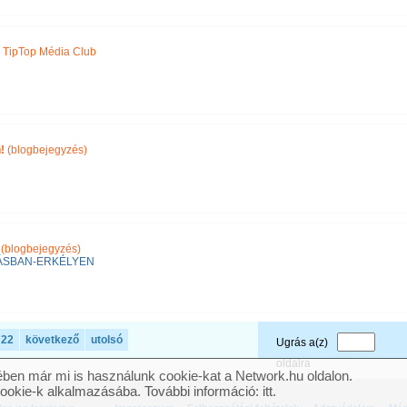
,
TipTop Média Club
!
(blogbejegyzés)
(blogbejegyzés)
ÁSBAN-ERKÉLYEN
22
következő
utolsó
Ugrás a(z)
oldalra
ben már mi is használunk cookie-kat a Network.hu oldalon.
cookie-k alkalmazásába. További információ:
itt
.