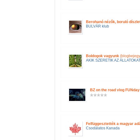
Berohanó nézők, boruló díszle
BULVÁR klub
Boldogok vagyunk
(blogbejegy
AKIK SZERETIK AZ ÁLLATOKA
BZ on the road vlog FUNday 
Felfüggesztették a magyar ad
Csodálatos Kanada