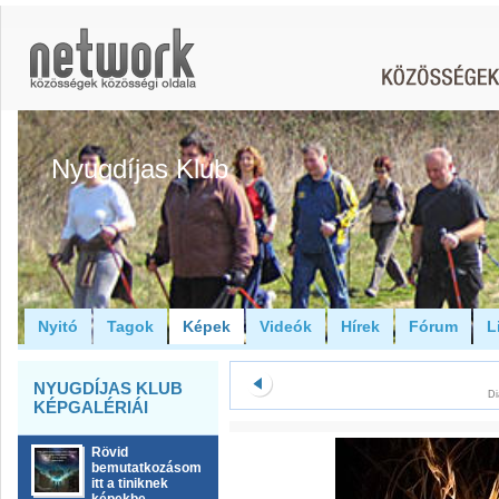
Nyugdíjas Klub
Nyitó
Tagok
Képek
Videók
Hírek
Fórum
L
NYUGDÍJAS KLUB
Di
KÉPGALÉRIÁI
Rövid
bemutatkozásom
itt a tiniknek