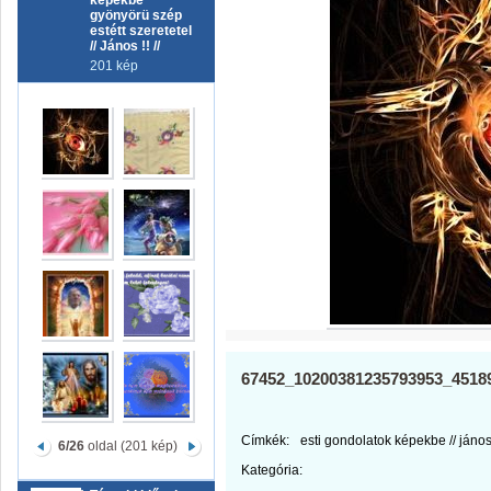
képekbe
gyönyörü szép
estétt szeretetel
// János !! //
201 kép
67452_10200381235793953_4518
Címkék:
esti gondolatok képekbe // jános !
6/26
oldal (201 kép)
Kategória: