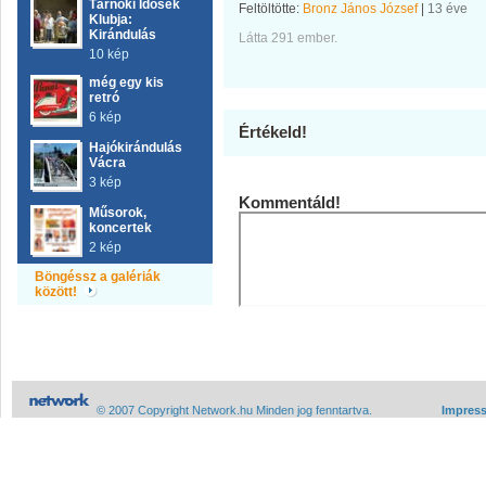
Tárnoki Idősek
Feltöltötte:
Bronz János József
|
13 éve
Klubja:
Kirándulás
Látta 291 ember.
10 kép
még egy kis
retró
6 kép
Értékeld!
Hajókirándulás
Vácra
3 kép
Kommentáld!
Műsorok,
koncertek
2 kép
Böngéssz a galériák
között!
© 2007 Copyright Network.hu Minden jog fenntartva.
Impres