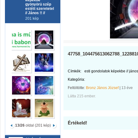
képekbe
gyönyörü szép
estétt szeretetel
// János !! //
201 kép
47758_104475613062788_122881
Címkék:
esti gondolatok képekbe // jános !
Kategória:
Feltöltötte:
Bronz János József
|
13 éve
Látta 215 ember.
Értékeld!
13/26
oldal (201 kép)