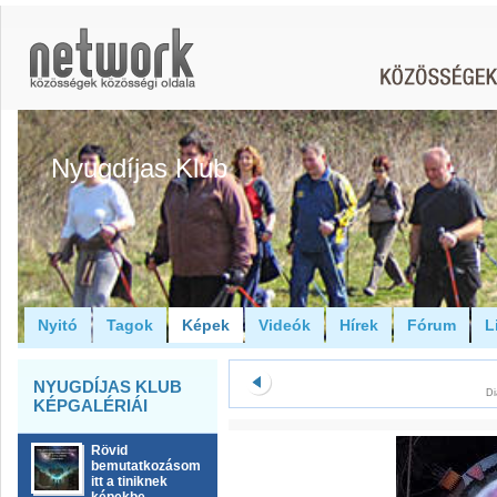
Nyugdíjas Klub
Nyitó
Tagok
Képek
Videók
Hírek
Fórum
L
NYUGDÍJAS KLUB
Di
KÉPGALÉRIÁI
Rövid
bemutatkozásom
itt a tiniknek