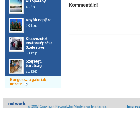
Alsópetény
Kommentáld!
4 kép
Anyák napjára
28 kép
Klubvezetők
továbbképzése
Szelestyén
88 kép
Szeretet,
barátság
21 kép
Böngéssz a galériák
között!
© 2007 Copyright Network.hu Minden jog fenntartva.
Impres