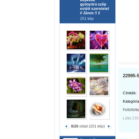
képekbe
gyönyörü szép
estétt szeretetel
// János !! //
201 kép
22995-
Címkék:
Kategória
Feltöltött
Látta 230
8/26
oldal (201 kép)