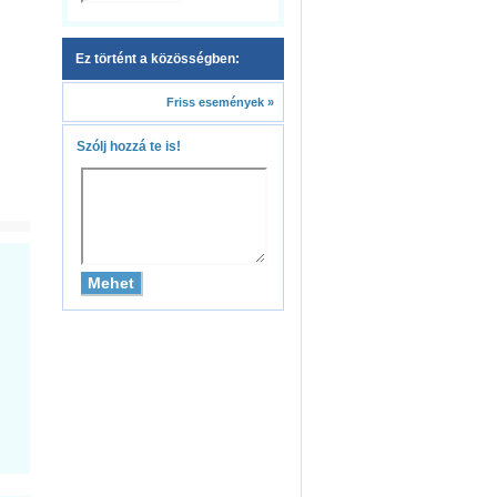
Ez történt a közösségben:
Friss események »
Szólj hozzá te is!