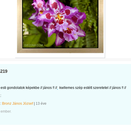
5219
esti gondolatok képekbe // jános !! //
kwllemes szép estétt szeretetel // jános !! //
:
e:
Bronz János József
|
13 éve
 ember.