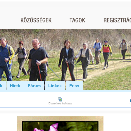
ók
Hírek
Fórum
Linkek
Friss
Diavetítés indítása