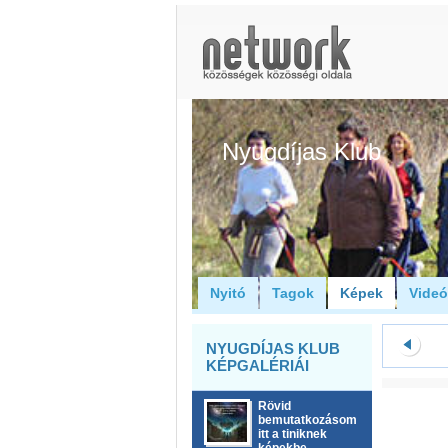
Nyugdíjas Klub
Nyitó
Tagok
Képek
Vide
NYUGDÍJAS KLUB
KÉPGALÉRIÁI
Rövid
bemutatkozásom
itt a tiniknek