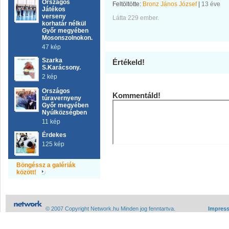
Országos
Feltöltötte:
Bronz János József
|
13 éve
Játékos
verseny
Látta 229 ember.
korhatár nélkül
Győr megyében
Mosonszolnokon.
47 kép
Szarka
Értékeld!
S.Karácsony.
2 kép
Országos
Kommentáld!
túravernyeny
Győr megyében
Nyúlközségben
11 kép
Érdekes
125 kép
Böngéssz a galériák
között!
© 2007 Copyright Network.hu Minden jog fenntartva.
Impres