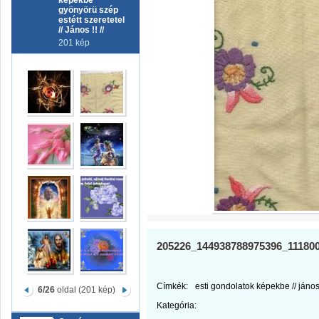
képekbe
gyönyörü szép
estétt szeretetel
// János !! //
201 kép
205226_144938788975396_11180
Címkék:
esti gondolatok képekbe // jános !
6/26
oldal (201 kép)
Kategória: