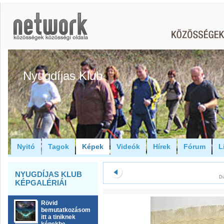
Nyugdíjas Klub
Nyitó
Tagok
Képek
Videók
Hírek
Fórum
L
NYUGDÍJAS KLUB
Di
KÉPGALÉRIÁI
Rövid
bemutatkozásom
itt a tiniknek