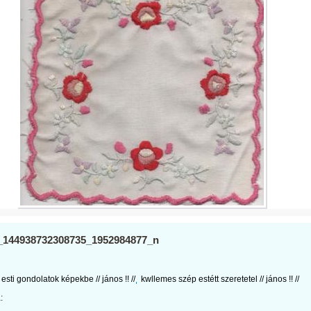
_144938732308735_1952984877_n
esti gondolatok képekbe // jános !! //
kwllemes szép estétt szeretetel // jános !! //
: