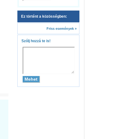
Ez történt a közösségben:
Friss események »
Szólj hozzá te is!