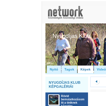
Nyugdíjas Klub
Nyitó
Tagok
Képek
Vide
NYUGDÍJAS KLUB
KÉPGALÉRIÁI
Rövid
bemutatkozásom
itt a tiniknek