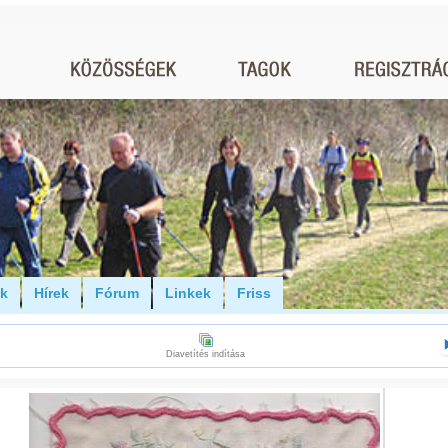
ók
Hírek
Fórum
Linkek
Friss
Diavetítés indítása