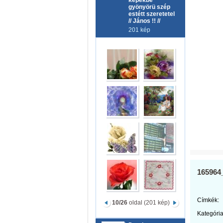
képekbe
gyönyörü szép
estétt szeretetel
// János !! //
201 kép
165964
Címkék:
10/26
oldal (201 kép)
Kategória