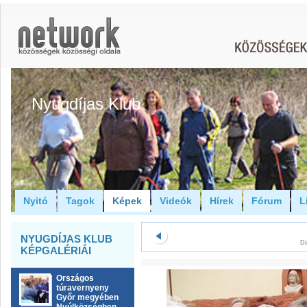
Nyugdíjas Klub
Nyitó
Tagok
Képek
Videók
Hírek
Fórum
L
NYUGDÍJAS KLUB
Di
KÉPGALÉRIÁI
Országos
túravernyeny
Győr megyében