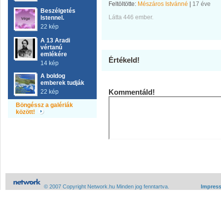
Feltöltötte:
Mészáros Istvánné
|
17 éve
Beszélgetés
Látta 446 ember.
Istennel.
22 kép
A 13 Aradi
vértanú
emlékére
Értékeld!
14 kép
A boldog
emberek tudják
Kommentáld!
22 kép
Böngéssz a galériák
között!
© 2007 Copyright Network.hu Minden jog fenntartva.
Impres