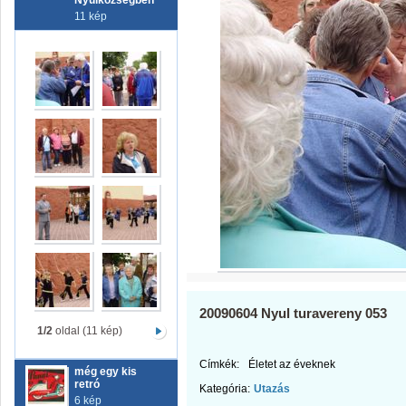
Nyúlközségben
11 kép
20090604 Nyul turavereny 053
1/2
oldal (11 kép)
Címkék:
Életet az éveknek
még egy kis
retró
Kategória:
Utazás
6 kép