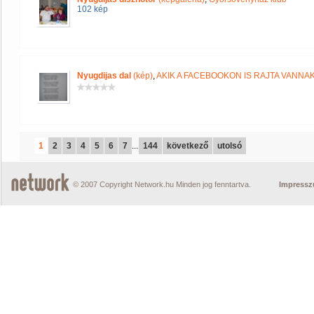
102 kép
Nyugdijas dal
(kép)
,
AKIK A FACEBOOKON IS RAJTA VANNA
1
2
3
4
5
6
7
...
144
következő
utolsó
© 2007 Copyright Network.hu Minden jog fenntartva.
Impress