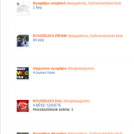
Nyugdijas meghivó
(képgaléria)
,
Győrsövényház klub
1 kép
NYUGDIJAS PIKNIK
(képgaléria)
,
Győrsövényház klub
80 kép
Vagyonos nyugdijas
(blogbejegyzés)
A humor hívei
NYUGDIJAS DAL
(blogbejegyzés)
A BÉKE SZIGETE
Hozzászólások száma: 1
Nyugdijas disznótor
(képgaléria)
,
Győrsövényház klub