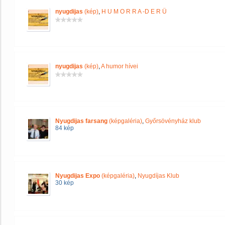
nyugdijas
(kép)
,
H U M O R R A -D E R Ü
nyugdijas
(kép)
,
A humor hívei
Nyugdijas farsang
(képgaléria)
,
Győrsövényház klub
84 kép
Nyugdijas Expo
(képgaléria)
,
Nyugdíjas Klub
30 kép