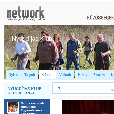
Nyugdíjas Klub
Nyitó
Tagok
Képek
Videók
Hírek
Fórum
L
NYUGDÍJAS KLUB
Di
KÉPGALÉRIÁI
Mozgássérültek
Budapesti
Egyesületének