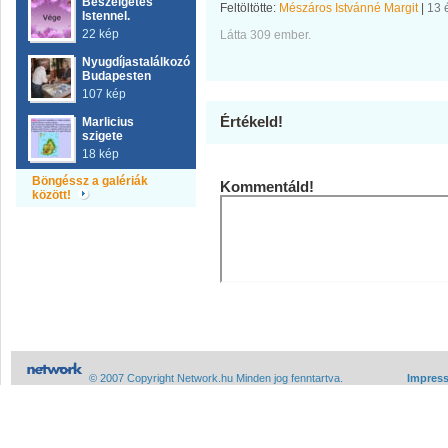
Beszélgetés
Feltöltötte:
Mészáros Istvánné Margit
|
13 
Istennel.
22 kép
Látta 309 ember.
Nyugdíjastalálkozó
Budapesten
107 kép
Értékeld!
Marlicius
szigete
18 kép
Böngéssz a galériák
Kommentáld!
között!
© 2007 Copyright Network.hu Minden jog fenntartva.
Impres