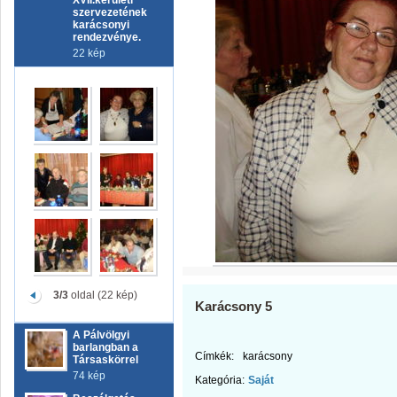
XVII.kerületi
szervezetének
karácsonyi
rendezvénye.
22 kép
3/3
oldal (22 kép)
Karácsony 5
A Pálvölgyi
barlangban a
Címkék:
karácsony
Társaskörrel
74 kép
Kategória:
Saját