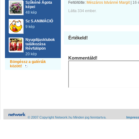
Szőkéné Ágota
Feltöltötte:
Mészáros Istvánné Margit
|
16 
képei
Látta 334 ember.
48 kép
Sz S.ANIMÁCIÓ
9 kép
Értékeld!
Nyugdijasklubok
találkozása
Révfülöpön
20 kép
Kommentáld!
Böngéssz a galériák
között!
© 2007 Copyright Network.hu Minden jog fenntartva.
Impres