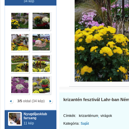
34 kép
krizantén fesztivál Lahr-ban Né
3/5
oldal (34 kép)
Nyugdíjasklub
Címkék:
krizanténum
virágok
farsang
11 kép
Kategória:
Saját