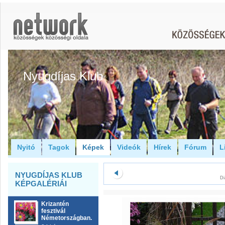
Nyugdíjas Klub
Nyitó
Tagok
Képek
Videók
Hírek
Fórum
L
NYUGDÍJAS KLUB
Di
KÉPGALÉRIÁI
Krizantén
fesztivál
Németországban.