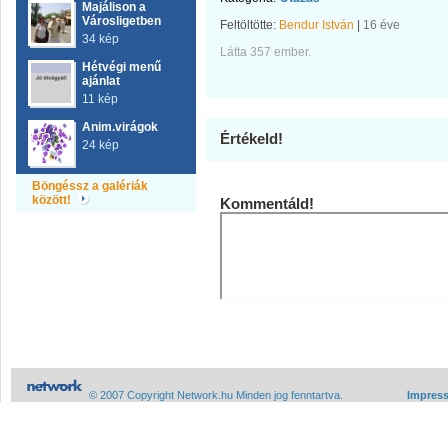
Majálison a
Városligetben
Feltöltötte:
Bendur István
|
16 éve
34 kép
Látta 357 ember.
Hétvégi menű
ajánlat
11 kép
Anim.virágok
Értékeld!
24 kép
Böngéssz a galériák
között!
Kommentáld!
© 2007 Copyright Network.hu Minden jog fenntartva.
Impres