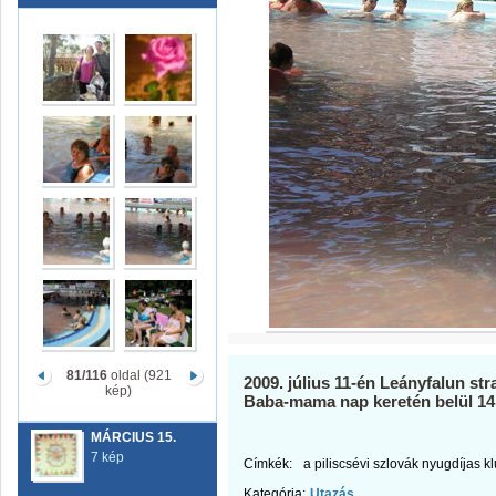
81/116
oldal (921
2009. július 11-én Leányfalun st
kép)
Baba-mama nap keretén belül 14
MÁRCIUS 15.
7 kép
Címkék:
a piliscsévi szlovák nyugdíjas k
Kategória:
Utazás