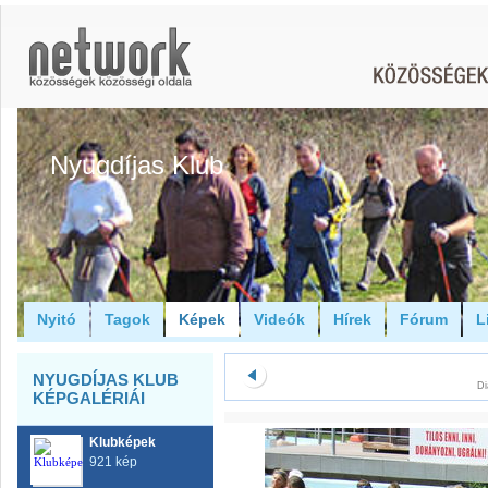
Nyugdíjas Klub
Nyitó
Tagok
Képek
Videók
Hírek
Fórum
L
NYUGDÍJAS KLUB
Di
KÉPGALÉRIÁI
Klubképek
921 kép