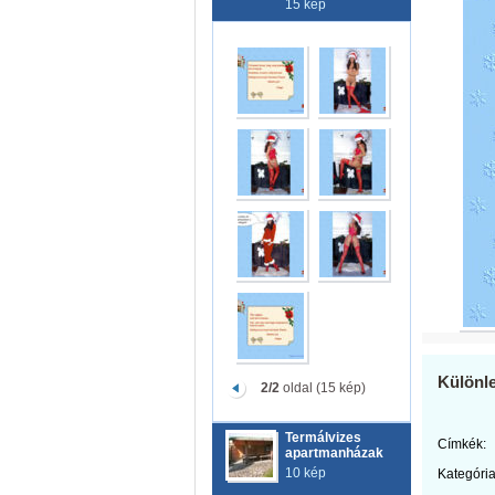
15 kép
Különl
2/2
oldal (15 kép)
Termálvizes
Címkék:
apartmanházak
10 kép
Kategória