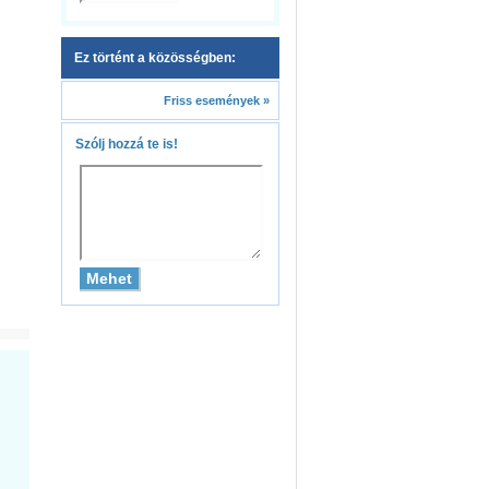
Ez történt a közösségben:
Friss események »
Szólj hozzá te is!