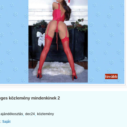
eges közlemény mindenkinek 2
ajándékosztás
dec24
közlemény
:
Saját