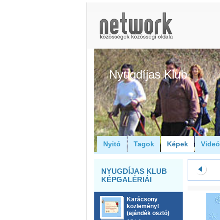
Nyugdíjas Klub
Nyitó
Tagok
Képek
Vide
NYUGDÍJAS KLUB
KÉPGALÉRIÁI
Karácsony
közlemény!
(ajándék osztó)