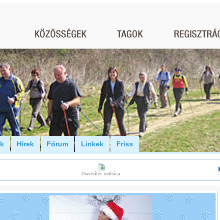
ók
Hírek
Fórum
Linkek
Friss
Diavetítés indítása