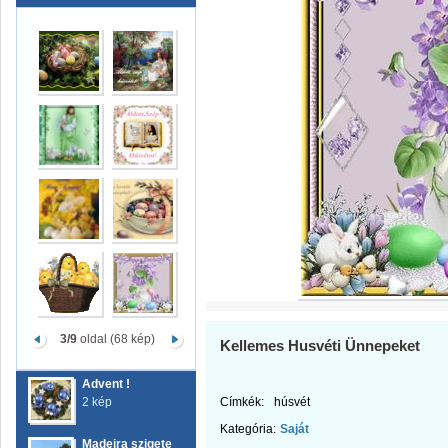
3/9
oldal (68 kép)
Kellemes Husvéti Ünnepeket
Advent !
2 kép
Címkék:
húsvét
Kategória:
Saját
Madeira szigete