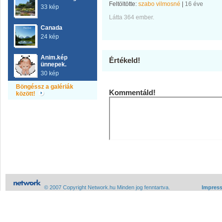
Feltöltötte:
szabo vilmosné
|
16 éve
33 kép
Látta 364 ember.
Canada
24 kép
Anim.kép
Értékeld!
ünnepek.
30 kép
Böngéssz a galériák
Kommentáld!
között!
© 2007 Copyright Network.hu Minden jog fenntartva.
Impres