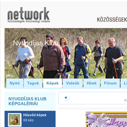
Nyugdíjas Klub
Nyitó
Tagok
Képek
Videók
Hírek
Fórum
L
NYUGDÍJAS KLUB
Di
KÉPGALÉRIÁI
Húsvéti képek
68 kép