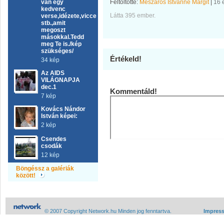
van egy
Feltöltötte:
Mészáros Istvánné Margit
|
16 
kedvenc
Látta 395 ember.
verse,idézete,vicce
stb.,amit
megoszt
másokkal.Tedd
meg Te is./kép
szükséges/
Értékeld!
34 kép
Az AIDS
VILÁGNAPJA
dec.1
Kommentáld!
7 kép
Kovács Nándor
István képei:
2 kép
Csendes
csodák
12 kép
Böngéssz a galériák
között!
© 2007 Copyright Network.hu Minden jog fenntartva.
Impres