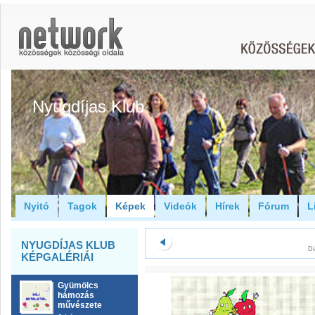
Nyugdíjas Klub
Nyitó
Tagok
Képek
Videók
Hírek
Fórum
L
NYUGDÍJAS KLUB
Di
KÉPGALÉRIÁI
Gyümölcs
hámozás
művészete