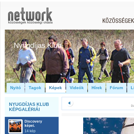
Nyugdíjas Klub
Nyitó
Tagok
Képek
Videók
Hírek
Fórum
L
NYUGDÍJAS KLUB
Di
KÉPGALÉRIÁI
Discovery
képei.
14 kép