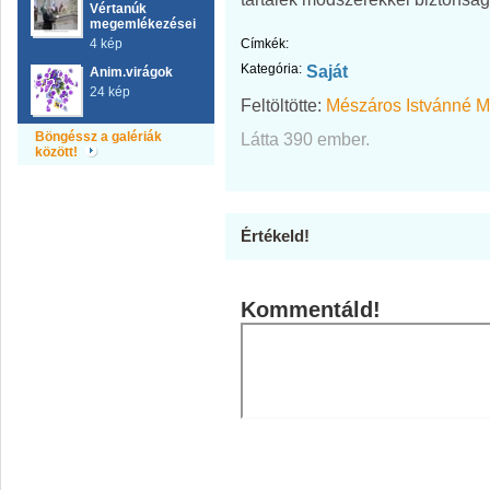
Vértanúk
megemlékezései
4 kép
Címkék:
Kategória:
Saját
Anim.virágok
24 kép
Feltöltötte:
Mészáros Istvánné M
Böngéssz a galériák
Látta 390 ember.
között!
Értékeld!
Kommentáld!