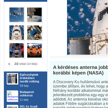
2/2
oldal (14 kép)
A kérdéses anterna jobb
korábbi képen (NASA)
Egészségünk
érdekében
A Discovery Ku hullámsávú ante
nordik volking
üzembe állítani, és lehet, hogy 
59 kép
Néhány korábbi alkalommal már
Budapesti
jelentkezett probléma egy-egy 
sohkorus
adódott. Az antenna kiesése okoz
11 kép
adatok Földre sugárzásaban a k
001 Az Aradi
tartalék módszerekkel biztonsá