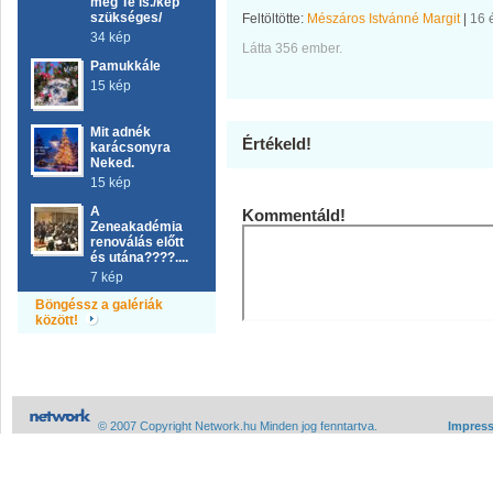
meg Te is./kép
szükséges/
Feltöltötte:
Mészáros Istvánné Margit
|
16 
34 kép
Látta 356 ember.
Pamukkále
15 kép
Mit adnék
Értékeld!
karácsonyra
Neked.
15 kép
A
Kommentáld!
Zeneakadémia
renoválás előtt
és utána????....
7 kép
Böngéssz a galériák
között!
© 2007 Copyright Network.hu Minden jog fenntartva.
Impres