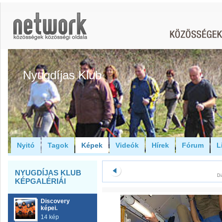
Nyugdíjas Klub
Nyitó
Tagok
Képek
Videók
Hírek
Fórum
L
NYUGDÍJAS KLUB
Di
KÉPGALÉRIÁI
Discovery
képei.
14 kép