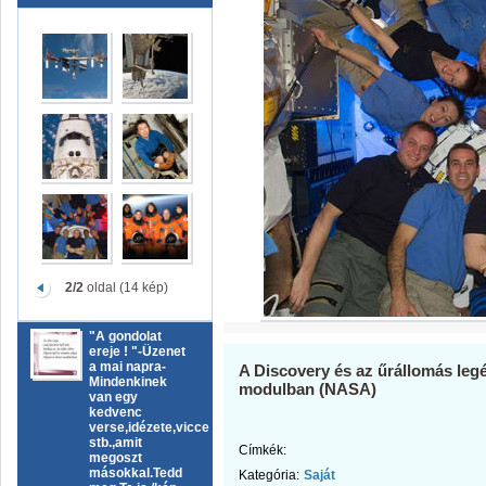
2/2
oldal (14 kép)
"A gondolat
ereje ! "-Üzenet
a mai napra-
A Discovery és az űrállomás leg
Mindenkinek
modulban (NASA)
van egy
kedvenc
verse,idézete,vicce
stb.,amit
Címkék:
megoszt
másokkal.Tedd
Kategória:
Saját