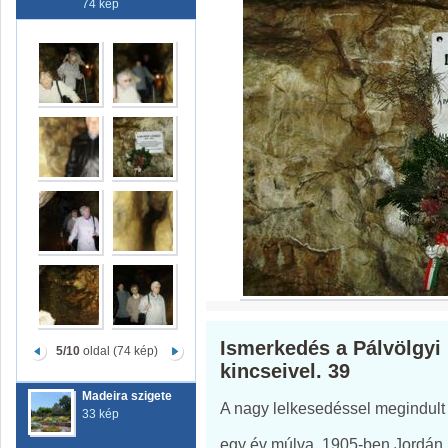
74 kép
Ismerkedés a Pálvölgyi
5/10
oldal (74 kép)
kincseivel. 39
Madeira szigete
A nagy lelkesedéssel megindult f
33 kép
egy év múlva, 1905-ben Jordán K