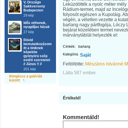
V. Országo
Leküzdötték a nyolc méter mély 
Sakkverseny
Rádium-termet, majd az Incelógó
Budapesten
folyosót egészen a Kupoláig. Abb
29 kép
végén, a véletlen vezette a kutat
Idős otthonok,
barlang nagy pártfogója, Lóczy 
nyugdíjas házak
bejárat közelében termet nevezt
27 kép
márványtáblát helyezték el:
Rövid
bemutatkozásom
Címkék:
barlang
itt a tiniknek
képekbe
Kategória:
Saját
gyönyörü szép
estétt szeretetel
Feltöltötte:
Mészáros Istvánné M
// János !! //
201 kép
Látta 587 ember.
Böngéssz a galériák
között!
Értékeld!
Kommentáld!