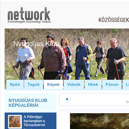
Nyugdíjas Klub
Nyitó
Tagok
Képek
Videók
Hírek
Fórum
L
NYUGDÍJAS KLUB
Di
KÉPGALÉRIÁI
A Pálvölgyi
barlangban a
Társaskörrel