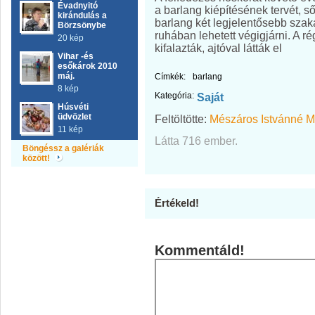
Évadnyitó
a barlang kiépítésének tervét, ső
kirándulás a
barlang két legjelentősebb szak
Börzsönybe
ruhában lehetett végigjárni. A ré
20 kép
kifalazták, ajtóval látták el
Vihar -és
esőkárok 2010
máj.
Címkék:
barlang
8 kép
Kategória:
Saját
Húsvéti
üdvözlet
Feltöltötte:
Mészáros Istvánné M
11 kép
Látta 716 ember.
Böngéssz a galériák
között!
Értékeld!
Kommentáld!