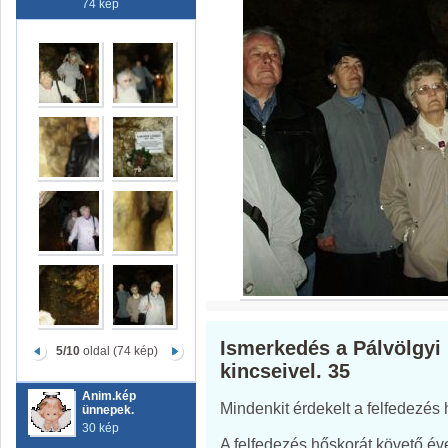
74 kép
Ismerkedés a Pálvölgyi
5/10
oldal (74 kép)
kincseivel. 35
Anim.kép
Mindenkit érdekelt a felfedezés 
ünnepek.
30 kép
A felfedezés hőskorát követő éve