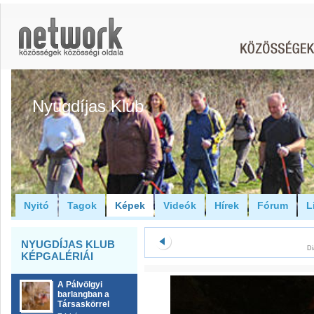
Nyugdíjas Klub
Nyitó
Tagok
Képek
Videók
Hírek
Fórum
L
NYUGDÍJAS KLUB
Di
KÉPGALÉRIÁI
A Pálvölgyi
barlangban a
Társaskörrel