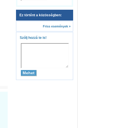
Ez történt a közösségben:
Friss események »
Szólj hozzá te is!