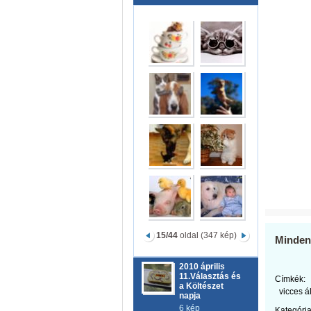
15/44
oldal (347 kép)
Minden
2010 április
11.Választás és
Címkék:
a Költészet
vicces á
napja
6 kép
Kategória