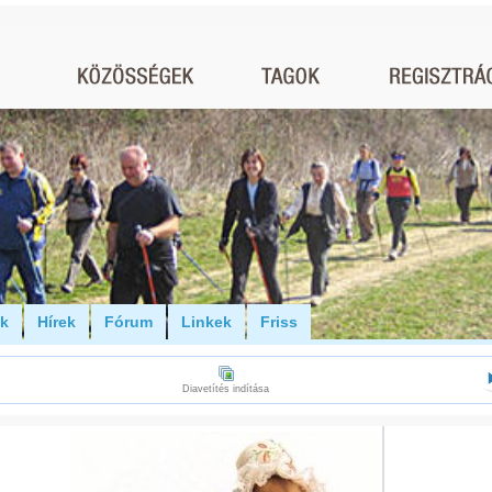
ók
Hírek
Fórum
Linkek
Friss
Diavetítés indítása