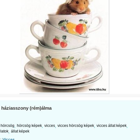
 háziasszony (rém)álma
hörcsög
hörcsög képek
vicces
vicces hörcsög képek
vicces állat képek
llatok
állat képek
:
Vicces