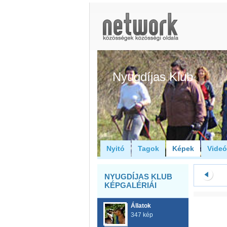
Nyugdíjas Klub
Nyitó
Tagok
Képek
Vide
NYUGDÍJAS KLUB
KÉPGALÉRIÁI
Állatok
347 kép