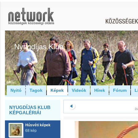
Nyugdíjas Klub
Nyitó
Tagok
Képek
Videók
Hírek
Fórum
L
NYUGDÍJAS KLUB
Di
KÉPGALÉRIÁI
Húsvéti képek
68 kép