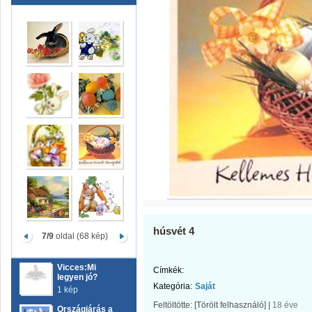
húsvét 4
7/9
oldal (68 kép)
Vicces:Mi
Címkék:
legyen jó?
Kategória:
Saját
1 kép
Feltöltötte:
[Törölt felhasználó]
|
18 éve
Országjárás a