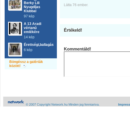
Berky Lili
Látta 76 ember.
Nyugdíjas
Klubbal
97 kép
A 13 Aradi
vértanú
Értékeld!
emlékére
14 kép
Érettségi,ballagás
Kommentáld!
6 kép
Böngéssz a galériák
között!
© 2007 Copyright Network.hu Minden jog fenntartva.
Impres