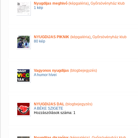
Nyugdijas meghivó
(képgaléria)
,
Győrsövényház klub
1 kép
NYUGDIJAS PIKNIK
(képgaléria)
,
Győrsövényház klub
80 kép
Vagyonos nyugdijas
(blogbejegyzés)
A humor hívei
NYUGDIJAS DAL
(blogbejegyzés)
A BÉKE SZIGETE
Hozzászólások száma: 1
Nyugdijas disznótor
(képgaléria)
,
Győrsövényház klub