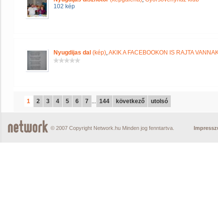
102 kép
Nyugdijas dal
(kép)
,
AKIK A FACEBOOKON IS RAJTA VANNA
1
2
3
4
5
6
7
...
144
következő
utolsó
© 2007 Copyright Network.hu Minden jog fenntartva.
Impress