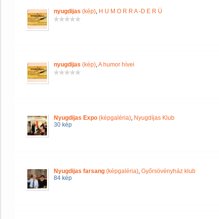
nyugdijas
(kép)
,
H U M O R R A -D E R Ü
nyugdijas
(kép)
,
A humor hívei
Nyugdijas Expo
(képgaléria)
,
Nyugdíjas Klub
30 kép
Nyugdijas farsang
(képgaléria)
,
Győrsövényház klub
84 kép