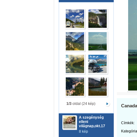
1/3
oldal (24 kép)
Canada
A szegénység
elleni
Címkék:
világnap,okt.17
Kategória
8 kép