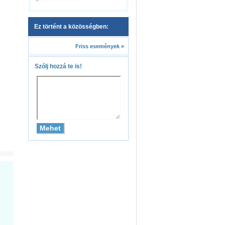
Ez történt a közösségben:
Friss események »
Szólj hozzá te is!