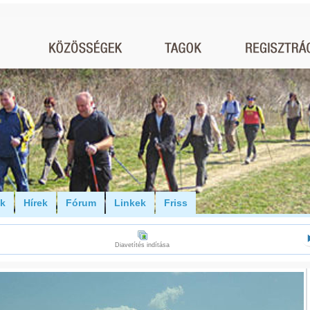
ók
Hírek
Fórum
Linkek
Friss
Diavetítés indítása