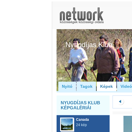
Nyugdíjas Klub
Nyitó
Tagok
Képek
Vide
NYUGDÍJAS KLUB
KÉPGALÉRIÁI
Canada
24 kép