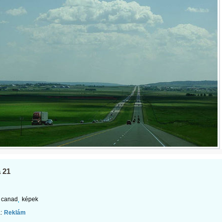
 21
canad
képek
:
Reklám