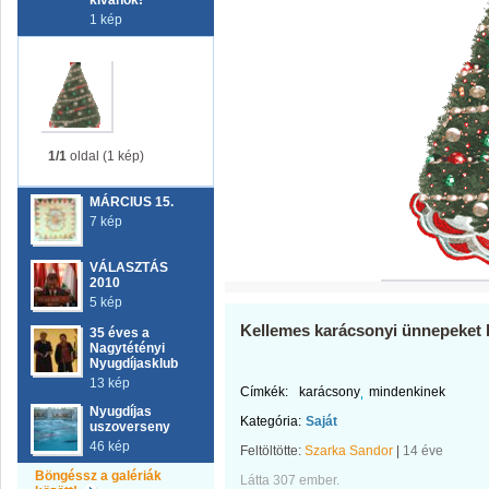
kívánok!
1 kép
1/1
oldal (1 kép)
MÁRCIUS 15.
7 kép
VÁLASZTÁS
2010
5 kép
Kellemes karácsonyi ünnepeket 
35 éves a
Nagytétényi
Nyugdíjasklub
13 kép
Címkék:
karácsony
mindenkinek
Nyugdíjas
Kategória:
Saját
uszoverseny
46 kép
Feltöltötte:
Szarka Sandor
|
14 éve
Böngéssz a galériák
Látta 307 ember.