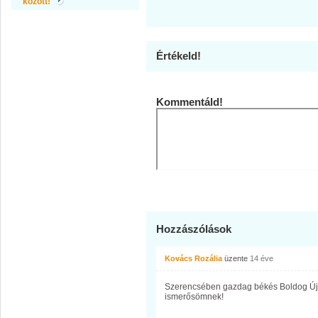
között!
Értékeld!
Kommentáld!
Hozzászólások
Kovács Rozália
üzente
14 éve
Szerencsében gazdag békés Boldog Új É
ismerősömnek!