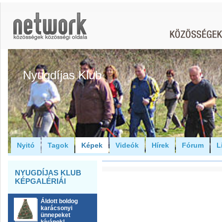
Nyugdíjas Klub
Nyitó
Tagok
Képek
Videók
Hírek
Fórum
L
NYUGDÍJAS KLUB
KÉPGALÉRIÁI
Áldott boldog
karácsonyi
ünnepeket