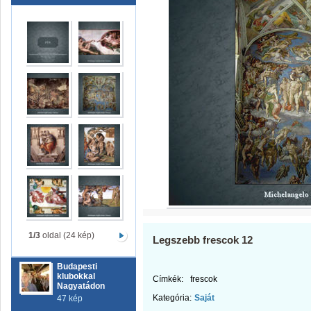
1/3
oldal (24 kép)
Legszebb frescok 12
Budapesti
klubokkal
Címkék:
frescok
Nagyatádon
Kategória:
Saját
47 kép