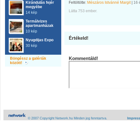
Kirándulás fejér
Feltöltötte:
Mészáros Istvánné Margit
|
16 
megyébe
Látta 753 ember.
14 kép
Termálvizes
apartmanházak
10 kép
Értékeld!
Nyugdijas Expo
30 kép
Kommentáld!
Böngéssz a galériák
között!
© 2007 Copyright Network.hu Minden jog fenntartva.
Impres