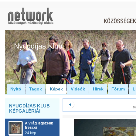
Nyugdíjas Klub
Nyitó
Tagok
Képek
Videók
Hírek
Fórum
L
NYUGDÍJAS KLUB
Di
KÉPGALÉRIÁI
A világ legszebb
frescoi
24 kép