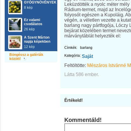
GYÓGYNÖVÉNYEK
Leküzdötték a nyolc méter mély 
8 kép
Rádium-termet, majd az Incelógó
folyosót egészen a Kupoláig. Abb
végén, a véletlen vezette a kutat
Ez valami
csodálatos
barlang nagy pártfogója, Lóczy 
26 kép
bejárat közelében termet nevezt
márványtáblát helyezték el:
A Szent Márton
napja képekben
12 kép
Címkék:
barlang
Böngéssz a galériák
Kategória:
Saját
között!
Feltöltötte:
Mészáros Istvánné M
Látta 586 ember.
Értékeld!
Kommentáld!