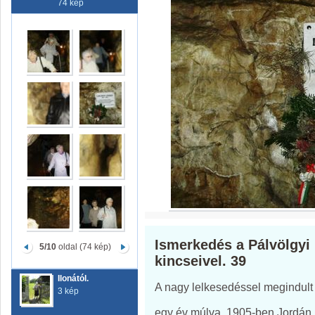
74 kép
Ismerkedés a Pálvölgyi
5/10
oldal (74 kép)
kincseivel. 39
Ilonától.
A nagy lelkesedéssel megindult f
3 kép
egy év múlva, 1905-ben Jordán K