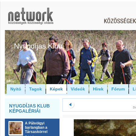
Nyugdíjas Klub
Nyitó
Tagok
Képek
Videók
Hírek
Fórum
L
NYUGDÍJAS KLUB
Di
KÉPGALÉRIÁI
A Pálvölgyi
barlangban a
Társaskörrel