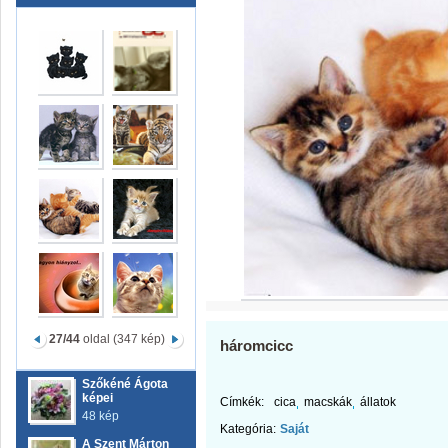
27/44
oldal (347 kép)
háromcicc
Szőkéné Ágota
képei
Címkék:
cica
macskák
állatok
48 kép
Kategória:
Saját
A Szent Márton