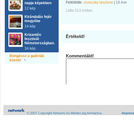
Feltöltötte:
oszaczky laszlone
|
18 éve
napja képekben
12 kép
Látta 313 ember.
Kirándulás fejér
megyébe
14 kép
Krizantén
Értékeld!
fesztivál
Németországban.
34 kép
Kommentáld!
Böngéssz a galériák
között!
© 2007 Copyright Network.hu Minden jog fenntartva.
Impres