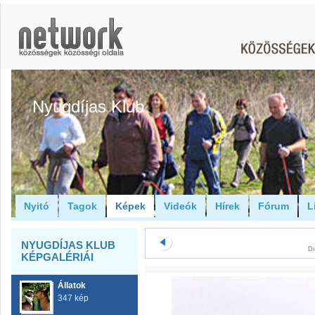
Nyugdíjas Klub
Nyitó
Tagok
Képek
Videók
Hírek
Fórum
L
NYUGDÍJAS KLUB
Di
KÉPGALÉRIÁI
Állatok
347 kép