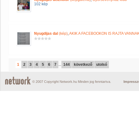
102 kép
Nyugdijas dal
(kép)
,
AKIK A FACEBOOKON IS RAJTA VANNA
1
2
3
4
5
6
7
...
144
következő
utolsó
© 2007 Copyright Network.hu Minden jog fenntartva.
Impress