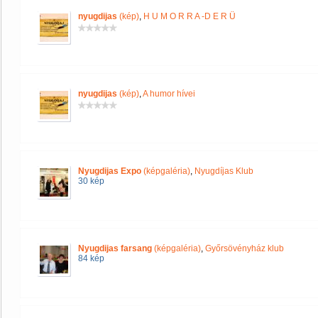
nyugdijas
(kép)
,
H U M O R R A -D E R Ü
nyugdijas
(kép)
,
A humor hívei
Nyugdijas Expo
(képgaléria)
,
Nyugdíjas Klub
30 kép
Nyugdijas farsang
(képgaléria)
,
Győrsövényház klub
84 kép