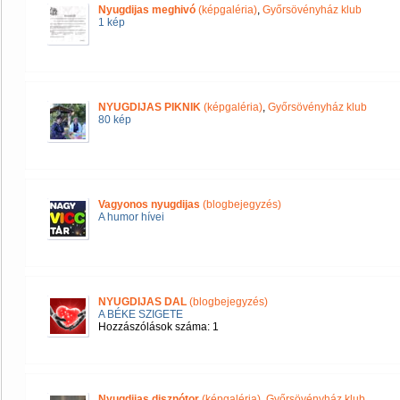
Nyugdijas meghivó
(képgaléria)
,
Győrsövényház klub
1 kép
NYUGDIJAS PIKNIK
(képgaléria)
,
Győrsövényház klub
80 kép
Vagyonos nyugdijas
(blogbejegyzés)
A humor hívei
NYUGDIJAS DAL
(blogbejegyzés)
A BÉKE SZIGETE
Hozzászólások száma: 1
Nyugdijas disznótor
(képgaléria)
,
Győrsövényház klub