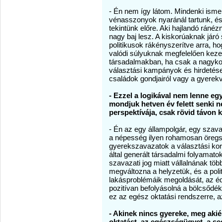
- Én nem így látom. Mindenki isme
vénasszonyok nyaránál tartunk, é
tekintünk előre. Aki hajlandó ránéz
nagy baj lesz. A kiskorúaknak járó 
politikusok rákényszerítve arra, h
valódi súlyuknak megfelelően kezel
társadalmakban, ha csak a nagykor
választási kampányok és hirdetése
családok gondjairól vagy a gyerekv
- Ezzel a logikával nem lenne eg
mondjuk hetven év felett senki 
perspektívája, csak rövid távon
- Én az egy állampolgár, egy szava
a népesség ilyen rohamosan öregszi
gyerekszavazatok a választási korst
által generált társadalmi folyamato
szavazati jog miatt vállalnának tö
megváltozna a helyzetük, és a poli
lakásproblémáik megoldását, az éd
pozitívan befolyásolná a bölcsődé
ez az egész oktatási rendszerre, a
- Akinek nincs gyereke, meg akié 
oktatást, az egészségügyet, a seg