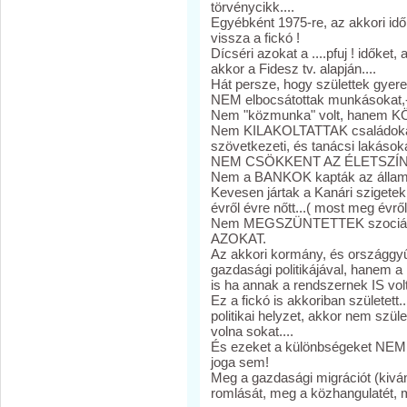
törvénycikk....
Egyébként 1975-re, az akkori id
vissza a fickó !
Dícséri azokat a ....pfuj ! időket, 
akkor a Fidesz tv. alapján....
Hát persze, hogy születtek gyere
NEM elbocsátottak munkásokat,- 
Nem "közmunka" volt, hanem KÖT
Nem KILAKOLTATTAK családokat
szövetkezeti, és tanácsi lakásoka
NEM CSÖKKENT AZ ÉLETSZÍNVO
Nem a BANKOK kapták az állami 
Kevesen jártak a Kanári szigetekr
évről évre nőtt...( most meg évrő
Nem MEGSZÜNTETTEK szociáli
AZOKAT.
Az akkori kormány, és ország
gazdasági politikájával, hanem
is ha annak a rendszernek IS volta
Ez a fickó is akkoriban született.
politikai helyzet, akkor nem szül
volna sokat....
És ezeket a különbségeket NEM 
joga sem!
Meg a gazdasági migrációt (kivá
romlását, meg a közhangulatét, meg 