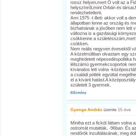
rossz helyen,mert Ő volt az a Fi
helyszínről,mint Orbán és társai
rendezhetetlent.
Ami 1975 -t illeti: akkor volt a d
állapotban lenne az ország és m
bízhatnának a jövőben nem lett
változna is a gazdasági környezet
csökkenne a születésszám,mert 
csökken.
Nem reális negyven évesektől vá
A közelmúltban olvastam egy szo
meghirdetett népesedéspolitika h
létszámú gyermekcsoportok nem 
kívánatos lett volna -középoszt
a családi pótlék egyúttal megélhet
el a kívánt hatást.A középosztály
született 3 gyermek.
Előzmény
Gyenge András
üzente
15 éve
Mintha ezt a fickót láttam volna 
ostromát mutatták, -96ban. És azt
rendőrök inzultálásának, meg dob