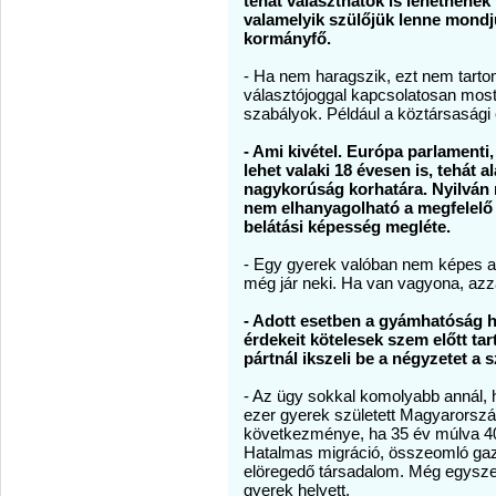
tehát választhatók is lehetnének
valamelyik szülőjük lenne mondj
kormányfő.
- Ha nem haragszik, ezt nem tarto
választójoggal kapcsolatosan most
szabályok. Például a köztársasági
- Ami kivétel. Európa parlamenti
lehet valaki 18 évesen is, tehát 
nagykorúság korhatára. Nyilván 
nem elhanyagolható a megfelelő ér
belátási képesség megléte.
- Egy gyerek valóban nem képes a v
még jár neki. Ha van vagyona, azz
- Adott esetben a gyámhatóság h
érdekeit kötelesek szem előtt tar
pártnál ikszeli be a négyzetet a 
- Az ügy sokkal komolyabb annál, h
ezer gyerek született Magyarország
következménye, ha 35 év múlva 40 
Hatalmas migráció, összeomló gazd
elöregedő társadalom. Még egyszer
gyerek helyett.