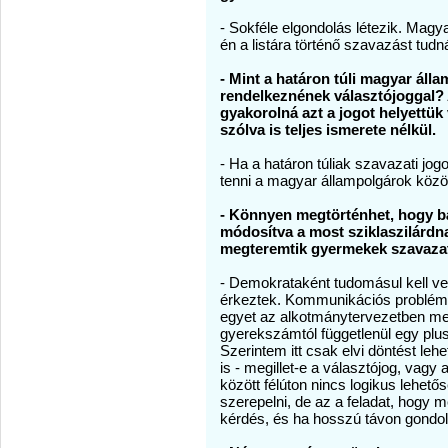
- Sokféle elgondolás létezik. Magy
én a listára történő szavazást tudn
- Mint a határon túli magyar áll
rendelkeznének választójoggal? A
gyakorolná azt a jogot helyettük 
szólva is teljes ismerete nélkül.
- Ha a határon túliak szavazati jo
tenni a magyar állampolgárok közöt
- Könnyen megtörténhet, hogy bár
módosítva a most sziklaszilárdna
megteremtik gyermekek szavazati
- Demokrataként tudomásul kell ve
érkeztek. Kommunikációs problémá
egyet az alkotmánytervezetben meg
gyerekszámtól függetlenül egy plu
Szerintem itt csak elvi döntést leh
is - megillet-e a választójog, vag
között félúton nincs logikus lehet
szerepelni, de az a feladat, hogy 
kérdés, és ha hosszú távon gondol