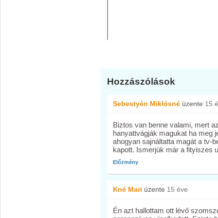
Hozzászólások
Sebestyén Miklósné
üzente
15 
Biztos van benne valami, mert azt
hanyattvágják magukat ha meg j
ahogyan sajnáltatta magát a tv-b
kapott. Ismerjük már a fityiszes
Előzmény
Kné Mari
üzente
15 éve
Én azt hallottam ott lévő szomsz