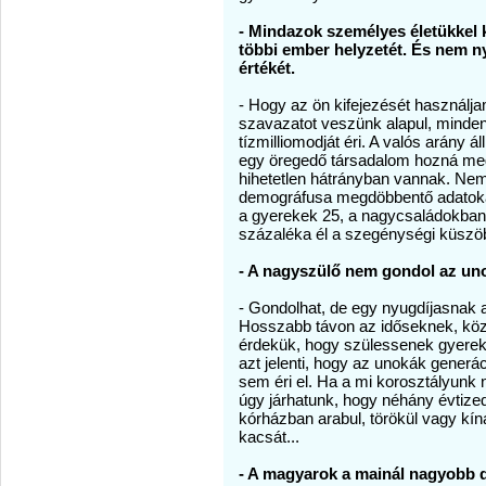
- Mindazok személyes életükkel 
többi ember helyzetét. És nem n
értékét.
- Hogy az ön kifejezését használja
szavazatot veszünk alapul, mind
tízmilliomodját éri. A valós arány
egy öregedő társadalom hozná meg
hihetetlen hátrányban vannak. Ne
demográfusa megdöbbentő adatokat
a gyerekek 25, a nagycsaládokban
százaléka él a szegénységi küszöb 
- A nagyszülő nem gondol az un
- Gondolhat, de egy nyugdíjasnak
Hosszabb távon az időseknek, közé
érdekük, hogy szülessenek gyereke
azt jelenti, hogy az unokák generá
sem éri el. Ha a mi korosztályunk
úgy járhatunk, hogy néhány évtize
kórházban arabul, törökül vagy kína
kacsát...
- A magyarok a mainál nagyobb de