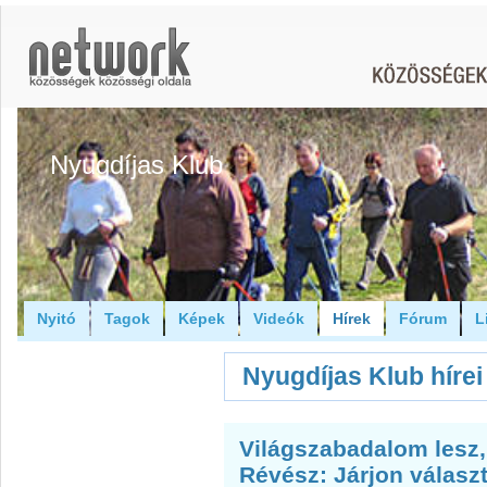
Nyugdíjas Klub
Nyitó
Tagok
Képek
Videók
Hírek
Fórum
L
Nyugdíjas Klub hírei
Világszabadalom lesz,
Révész: Járjon válasz