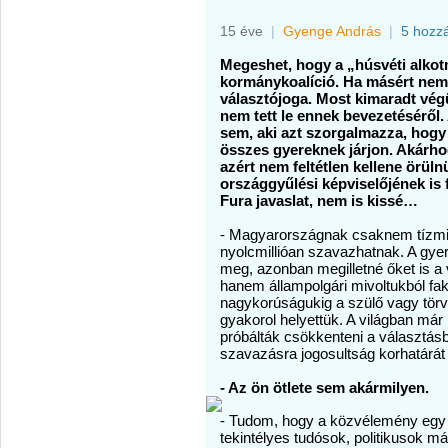
15 éve
|
Gyenge András
|
5 hozz
Megeshet, hogy a „húsvéti alkot
kormánykoalíció. Ha másért nem,
választójoga. Most kimaradt vég
nem tett le ennek bevezetéséről.
sem, aki azt szorgalmazza, hogy
összes gyereknek járjon. Akárho
azért nem feltétlen kellene örül
országgyűlési képviselőjének is 
Fura javaslat, nem is kissé…
- Magyarországnak csaknem tízmil
nyolcmillióan szavazhatnak. A gy
meg, azonban megilletné őket is a 
hanem állampolgári mivoltukból fa
nagykorúságukig a szülő vagy tö
gyakorol helyettük. A világban már 
próbálták csökkenteni a választásb
szavazásra jogosultság korhatárát 1
- Az ön ötlete sem akármilyen.
- Tudom, hogy a közvélemény egy r
tekintélyes tudósok, politikusok m