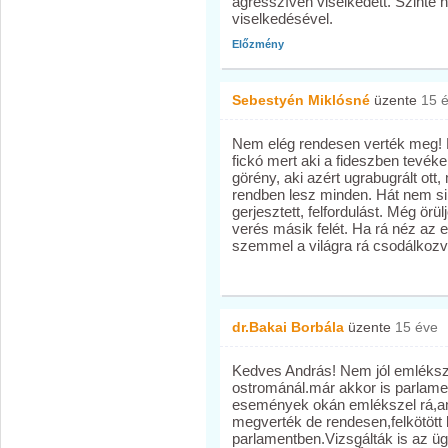
agresszíven viselkedett. Szinte h
viselkedésével.
Előzmény
Sebestyén Miklósné
üzente
15 
Nem elég rendesen verték meg! 
fickó mert aki a fideszben tevék
görény, aki azért ugrabugrált ott, 
rendben lesz minden. Hát nem siker
gerjesztett, felfordulást. Még ör
verés másik felét. Ha rá néz az em
szemmel a világra rá csodálkozva
dr.Bakai Borbála
üzente
15 éve
Kedves András! Nem jól emléksz
ostrománál.már akkor is parlamen
események okán emlékszel rá,am
megverték de rendesen,felkötött ka
parlamentben.Vizsgálták is az üg