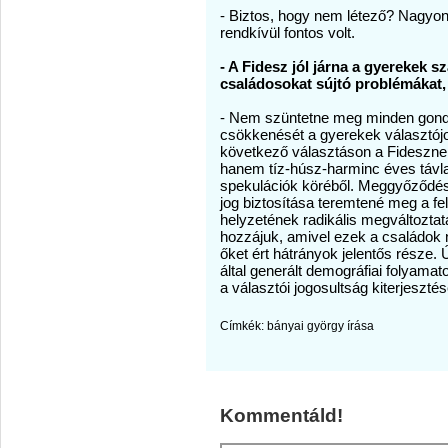
- Biztos, hogy nem létező? Nagyon 
rendkívül fontos volt.
- A Fidesz jól járna a gyerekek sz
családosokat sújtó problémákat
- Nem szüntetne meg minden gondo
csökkenését a gyerekek választójo
következő választáson a Fidesznek
hanem tíz-húsz-harminc éves távlatr
spekulációk köréből. Meggyőződés
jog biztosítása teremtené meg a fe
helyzetének radikális megváltoztat
hozzájuk, amivel ezek a családok 
őket ért hátrányok jelentős része. 
által generált demográfiai folyamat
a választói jogosultság kiterjesztés
Címkék:
bányai györgy írása
Kommentáld!