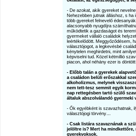
- De azokat, akik gyereket nevelnek
Nehezebben jutnak álláshoz, s ha 
több gyereket felnevelő édesanyá
alacsonyabb nyugdíjra számíthatna
működtetik a gazdaságot és teremti
gyermeket vállaló családok helyze
leértékelődött. Meggyőződésem, h
választójogot, a legkevésbé családb
kénytelen meghirdetni, mint amilye
képviselni tud. Közel kétmillió sza
piacon, ahol néhány ezer is döntött
- Előbb talán a gyerekek alapvető
a családon belüli erőszakkal sz
alkoholizmus, melynek visszaszo
nem tett-tesz semmit egyik korm
nap rettegésben tartó szülő szav
általuk abszolválandó gyermeki 
- Ők egyébként is szavazhatnak, i
választójogi törvény…
- Csak listára szavaznának a sz
jelöltre is? Mert ha mindkettőr
gyerekvoksok.