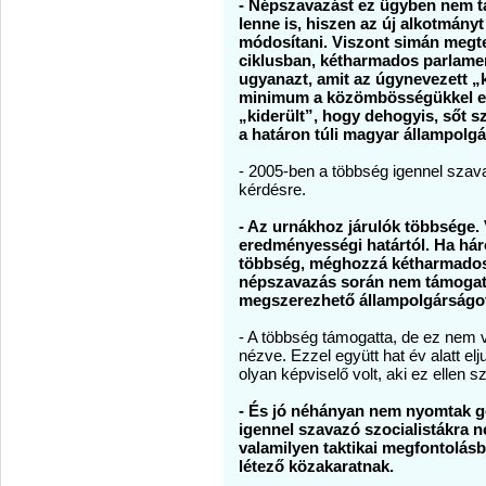
- Népszavazást ez ügyben nem 
lenne is, hiszen az új alkotmán
módosítani. Viszont simán megt
ciklusban, kétharmados parlamen
ugyanazt, amit az úgynevezett „
minimum a közömbösségükkel elu
„kiderült”, hogy dehogyis, sőt s
a határon túli magyar állampol
- 2005-ben a többség igennel szav
kérdésre.
- Az urnákhoz járulók többsége.
eredményességi határtól. Ha hár
többség, méghozzá kétharmados..
népszavazás során nem támogattá
megszerezhető állampolgárságo
- A többség támogatta, de ez nem v
nézve. Ezzel együtt hat év alatt e
olyan képviselő volt, aki ez ellen s
- És jó néhányan nem nyomtak g
igennel szavazó szocialistákra n
valamilyen taktikai megfontolás
létező közakaratnak.