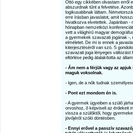
Ottó egy cikkében olvastam erről e
abszurdnak tűnt a felvetése. Azonb
logikusabbnak láttam. Németország
erre írásban javaslatot, amit hoss
hivatkozva elvetettek. Japánban - 
hónapban nemzetközi konferenciát
vett a világhírű magyar demográfu
a gyermekek szavazati jogának -, 
elméletet. De mi is ennek a javasl
kiterjesztéséről van szó. S gondol
szavazati joga lényeges változást 
eltörlése pedig átalakította az állam
- Ám nem a férjük vagy az apjuk
maguk voksolnak.
- Igen, de a nők tudnak személye
- Pont ezt mondom én is.
- A gyermek ügyeiben a szülő járhat 
orvoshoz, ő képviseli az érdekeit m
vissza a szülőktől, hogy gyermek
jövőjéről szóló döntésben.
- Ennyi erővel a passzív szavazó