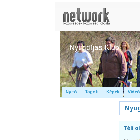
Nyugdíjas Klub
Nyitó
Tagok
Képek
Vide
Nyug
Téli o