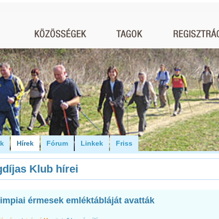
ók
Hírek
Fórum
Linkek
Friss
díjas Klub hírei
limpiai érmesek emléktábláját avatták