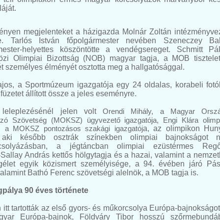
áját.
nyen megjelenteket a házigazda Molnár Zoltán intézményve
te. Tarlós István főpolgármester nevében Szeneczey Ba
mester-helyettes köszöntötte a vendégsereget. Schmitt Pá
zi Olimpiai Bizottság (NOB) magyar tagja, a MOB tisztelet
ét személyes élményét osztotta meg a hallgatósággal.
jos, a Sportmúzeum igazgatója egy 24 oldalas, korabeli fotó
t füzetet állított össze a jeles eseményre.
 leleplezésénél jelen volt
Orendi Mihály, a Magyar Orsz
ázó Szövetség (MOKSZ) ügyvezető igazgatója, Engi Klára olimp
s, a MOKSZ pontozásos szakági igazgatój
a, az olimpikon Hun
aki később osztrák színekben olimpiai bajnokságot n
rcsolyázásban, a jégtáncban olimpiai ezüstérmes Reg
-Sallay András kettős hölgytagja és a hazai, valamint a nemzet
gélet egyik közismert személyisége, a 94. évében járó Pás
alamint Bathó Ferenc szövetségi alelnök, a MOB tagja is.
pálya 90 éves története
itt tartották az első gyors- és műkorcsolya Európa-bajnokságot
gyar Európa-bajnok, Földváry Tibor hosszú szőrmebundá