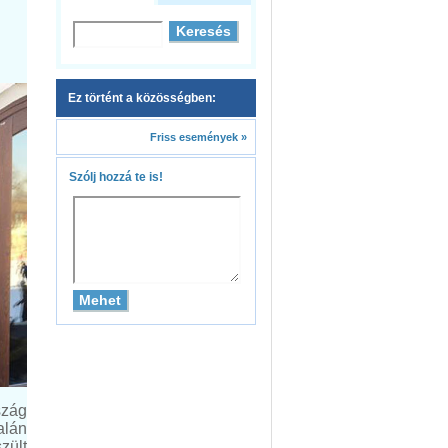
Ez történt a közösségben:
Friss események »
Szólj hozzá te is!
szág
alán
zült