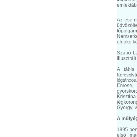
emléktábl
Az esemé
üdvözöl
főpolgár
Nemzetkö
elnöke k
Szabó La
illusztrál
A tábla
Korcsoly
jégtánco
Emese, 
gyorsko
Krisztina
jégkoron
György, v
A műlyég
1895-ben 
első ma