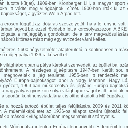
n futotta kűrjét), 1909-ben Kronberger Lili, a magyar sport 
noka itt védte meg világbajnoki címét. 1900-ban írták ki az 
bajnokságot, a győztes Wein Árpád lett.
a erősen függött az időjárás szeszélyétől: ha a tél enyhe volt, 
árban fagyott be, ezzel rövidebb lett a korcsolyaszezon. A BKE
ntolgatta a műjégpálya gondolatát, de a terv megvalósulásár
gháború kitörése miatt még egy évtizedet várni kellett.
méteres, 5600 négyzetméter alapterületű, a kontinensen a más
sű műjégpálya 1926-ra készült el.
 világháborúban a pálya károkat szenvedett, az épület bal szá
 tönkrement. A részleges újjáépítésre 1947-ben került sor, 
 megnövelték a jég területét. 1955-ben itt rendezték m
lyázó Európa-bajnokságot, ahol a Nagy Mariann, Nagy Lá
ár győzött, 1963-ban műkorcsolya és jégtánc Európa-bajnoksá
a nagypályás gyorskorcsolya világbajnokságot is itt tartották, 
a sportág kontinensviadalának is otthont adott a Műjégpálya.
és a hozzá tartozó épület teljes felújítására 2009 és 2011 kö
r. A műemléképületet az 1926-os állapot szerint újították fel
ették a második világháborúban megsemmisült szárnyat is.
igeti Műjégpálya jelenleg Európa legnagyobb és legrégibb, m