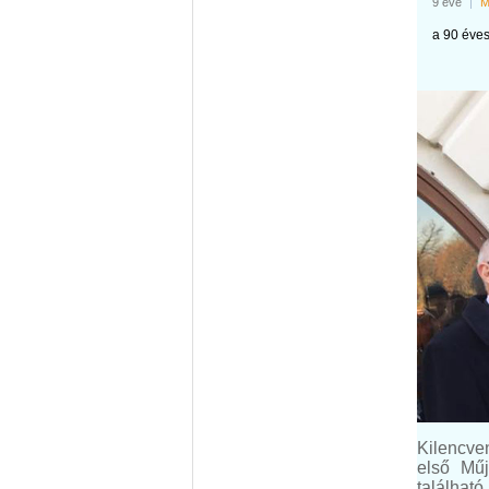
9 éve
|
M
a 90 éves
Kilencve
első Műj
találhat