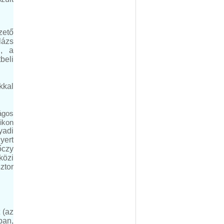
zető
lázs
l, a
beli
kkal
ágos
ikon
yadi
yert
őczy
közi
ztor
 (az
ban,