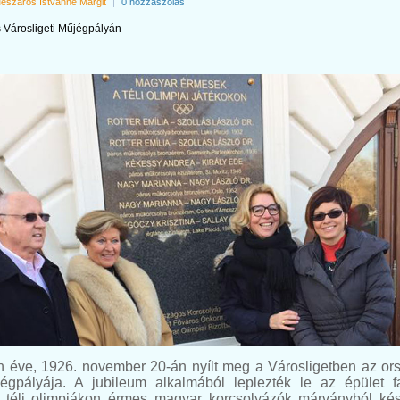
észáros Istvánné Margit
|
0 hozzászólás
 Városligeti Műjégpályán
n éve, 1926. november 20-án nyílt meg a Városligetben az or
égpályája. A jubileum alkalmából leplezték le az épület f
ó, téli olimpiákon érmes magyar korcsolyázók márványból kés