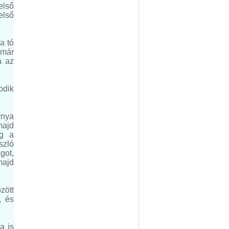
első
első
a tó
 már
a az
odik
rnya
majd
eg a
szló
got,
majd
zött
, és
a is