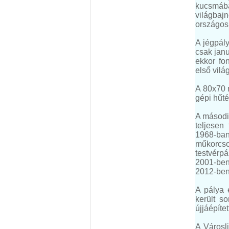
kucsmába
világbaj
országos 
A jégpály
csak janu
ekkor fo
első vilá
A 80x70 
gépi hűté
A második
teljesen
1968-ban
műkorcso
testvérp
2001-ben 
2012-ben 
A pálya 
került so
újjáépít
A Városl